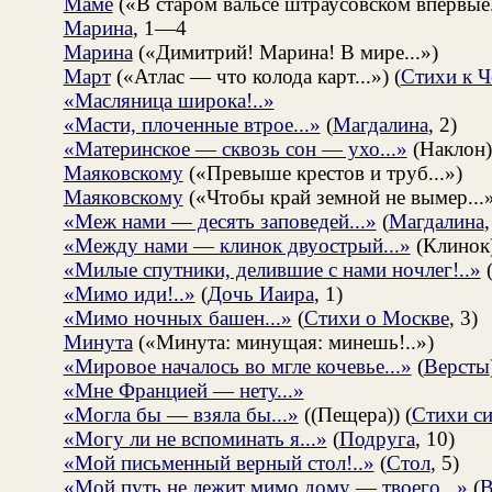
Маме
(«В старом вальсе штраусовском впервые.
Марина
, 1—4
Марина
(«Димитрий! Марина! В мире...»)
Март
(«Атлас — что колода карт...») (
Стихи к Ч
«Масляница широка!..»
«Масти, плоченные втрое...»
(
Магдалина
, 2)
«Материнское — сквозь сон — ухо...»
(Наклон)
Маяковскому
(«Превыше крестов и труб...»)
Маяковскому
(«Чтобы край земной не вымер...»
«Меж нами — десять заповедей...»
(
Магдалина
,
«Между нами — клинок двуострый...»
(Клинок
«Милые спутники, делившие с нами ночлег!..»
«Мимо иди!..»
(
Дочь Иаира
, 1)
«Мимо ночных башен...»
(
Стихи о Москве
, 3)
Минута
(«Минута: минущая: минешь!..»)
«Мировое началось во мгле кочевье...»
(
Версты
«Мне Францией — нету...»
«Могла бы — взяла бы...»
((Пещера)) (
Стиxи си
«Могу ли не вспоминать я...»
(
Подруга
, 10)
«Мой письменный верный стол!..»
(
Стол
, 5)
«Мой путь не лежит мимо дому — твоего...»
(
В