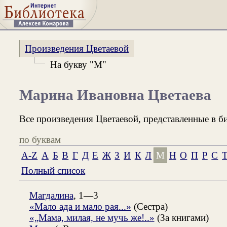
Произведения Цветаевой
На букву "М"
Марина Ивановна Цветаева
Все произведения Цветаевой, представленные в б
по буквам
A-Z
А
Б
В
Г
Д
Е
Ж
З
И
К
Л
М
Н
О
П
Р
С
Полный список
Магдалина
, 1—3
«Мало ада и мало рая...»
(Сестра)
«„Мама, милая, не мучь же!..»
(За книгами)