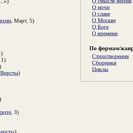
О смысле жизни
..»)
О ночи
О славе
О Москве
ехии
, Март, 5)
О Боге
О времени
По формам/жан
)
Стихотворения
 1)
Сборники
)
Циклы
(
Версты
)
)
роте
, 3)
ерсты
)