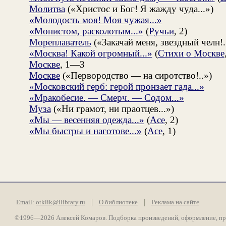
Молитва
(«Христос и Бог! Я жажду чуда...»)
«Молодость моя! Моя чужая...»
«Монистом, расколотым...»
(
Ручьи
, 2)
Мореплаватель
(«Закачай меня, звездный челн!.
«Москва! Какой огромный...»
(
Стихи о Москве
Москве
, 1—3
Москве
(«Первородство — на сиротство!..»)
«Московский герб: герой пронзает гада...»
«Мракобесие. — Смерч. — Содом...»
Муза
(«Ни грамот, ни праотцев...»)
«Мы — весенняя одежда...»
(
Асе
, 2)
«Мы быстры и наготове...»
(
Асе
, 1)
Email:
otklik@ilibrary.ru
О библиотеке
Реклама на сайте
©1996—2026 Алексей Комаров. Подборка произведений, оформление, п