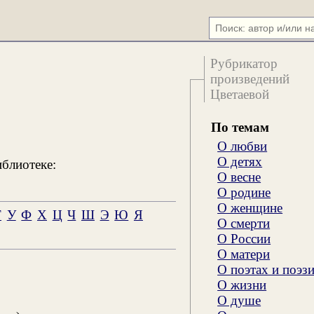
Рубрикатор
произведений
Цветаевой
По темам
О любви
О детях
иблиотеке:
О весне
О родине
О женщине
Т
У
Ф
Х
Ц
Ч
Ш
Э
Ю
Я
О смерти
О России
О матери
О поэтах и поэз
О жизни
О душе