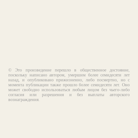
© Это произведение перешло в общественное достояние,
поскольку написано автором, умершим более семидесяти лет
назад, и опубликовано прижизненно, либо посмертно, но с
момента публикации также прошло более семидесяти лет. Оно
может свободно использоваться любым лицом без чьего-либо
согласия или разрешения и без выплаты авторского
вознаграждения.
Email:
otklik@ilibrary.ru
О библиотеке
Реклама на сайте