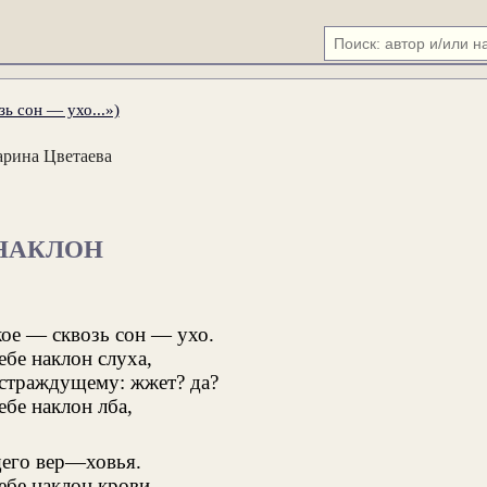
ь сон — ухо...»)
рина Цветаева
НАКЛОН
ое — сквозь сон — ухо.
ебе наклон слуха,
страждущему: жжет? да?
ебе наклон лба,
его вер—ховья.
тебе наклон крови