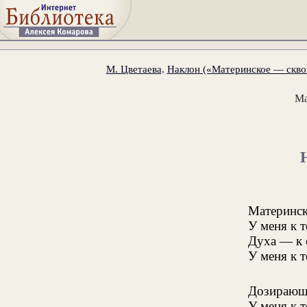
М. Цветаева
.
Наклон («Материнское — сквоз
Ма
Материнск
У меня к т
Духа — к 
У меня к т
Дозирающ
У меня к 