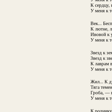
К сердцу, 
У меня к т
Век... Бес
К лютне, л
Ивовой к у
У меня к 
Звезд к зе
Звезд к зв
К лаврам 
У меня к т
Жил... К д
Тяга теме
Гроба, — 
У меня к т
К роднику.