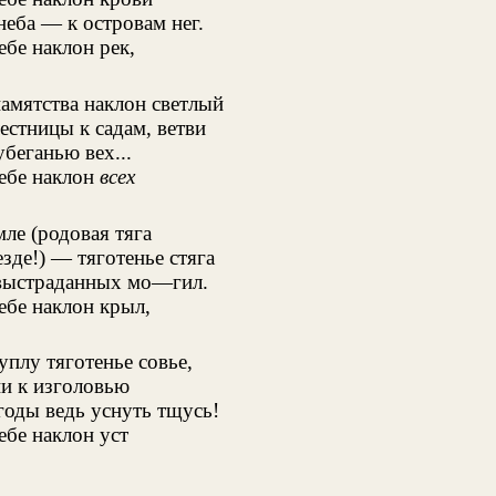
неба — к островам нег.
ебе наклон рек,
памятства наклон светлый
естницы к садам, ветви
беганью вех...
тебе наклон
всех
мле (родовая тяга
езде!) — тяготенье стяга
выстраданных мо—гил.
ебе наклон крыл,
уплу тяготенье совье,
ни к изголовью
годы ведь уснуть тщусь!
ебе наклон уст
..