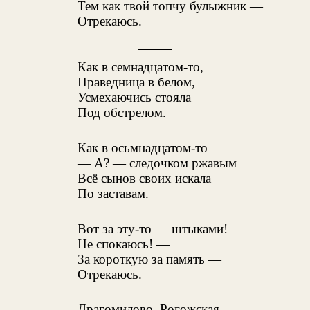
Тем как твой топчу булыжник —
Отрекаюсь.
Как в семнадцатом-то,
Праведница в белом,
Усмехаючись стояла
Под обстрелом.
Как в осьмнадцатом-то
— А? — следочком ржавым
Всё сынов своих искала
По заставам.
Вот за эту-то — штыками!
Не спокаюсь! —
За короткую за память —
Отрекаюсь.
Драгомилово, Рогожская,