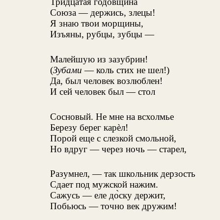
Тридцатая годовщина
Союза — держись, злецы!
Я знаю твои морщины,
Изъяны, рубцы, зубцы —
Малейшую из зазубрин!
(
Зубами
— коль стих не шел!)
Да, был человек возлюблен!
И сей человек был — стол
Сосновый. Не мне на всхолмье
Березу берег карѐл!
Порой еще с слезкой смольной,
Но вдруг — через ночь — старел,
Разумнел, — так школьник дерзость
Сдает под мужской нажим.
Сажусь — еле до̀ску держит,
Побьюсь — точно век дружим!