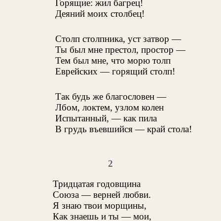
Горящие: жил багрец!
Деяний моих столбец!
Столп столпника, уст затвор —
Ты был мне престол, простор —
Тем был мне, что морю толп
Еврейских — горящий столп!
Так будь же благословен —
Лбом, локтем, узлом колен
Испытанный, — как пила
В грудь въевшийся — край стола!
2
Тридцатая годовщина
Союза — верней любви.
Я знаю твои морщины,
Как знаешь и ты — мои,