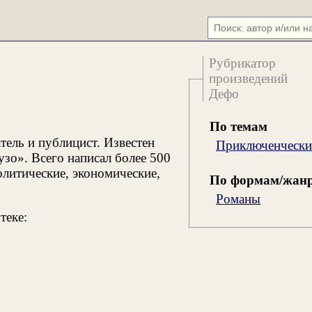
Рубрикатор
произведений
Дефо
По темам
ель и публицист. Известен
Приключенчески
зо». Всего написал более 500
олитические, экономические,
По формам/жан
Романы
теке: