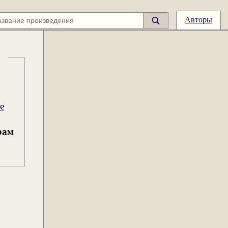
Авторы
е
рам