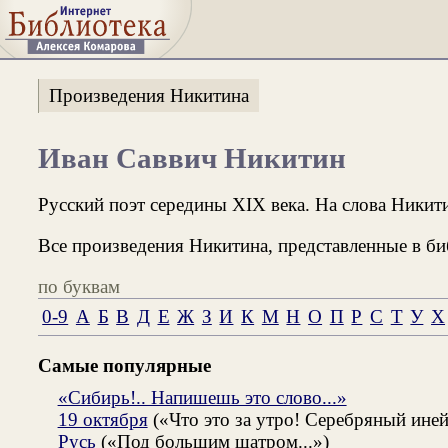
Произведения Никитина
Иван Саввич Никитин
Русский поэт середины XIX века. На слова Никити
Все произведения Никитина, представленные в би
по буквам
0-9
А
Б
В
Д
Е
Ж
З
И
К
М
Н
О
П
Р
С
Т
У
Х
Самые популярные
«Сибирь!.. Напишешь это слово...»
19 октября
(«Что это за утро! Серебряный иней.
Русь
(«Под большим шатром...»)