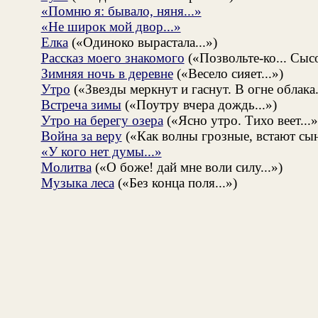
«Помню я: бывало, няня...»
«Не широк мой двор...»
Елка
(«Одиноко вырастала...»)
Рассказ моего знакомого
(«Позвольте-ко... Сысо
Зимняя ночь в деревне
(«Весело сияет...»)
Утро
(«Звезды меркнут и гаснут. В огне облака.
Встреча зимы
(«Поутру вчера дождь...»)
Утро на берегу озера
(«Ясно утро. Тихо веет...»
Война за веру
(«Как волны грозные, встают сын
«У кого нет думы...»
Молитва
(«О боже! дай мне воли силу...»)
Музыка леса
(«Без конца поля...»)