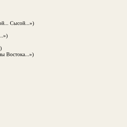
й... Сысой...»)
..»)
)
ы Востока...»)