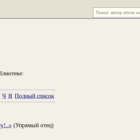
блиотеке:
Ч
Я
Полный список
у!..»
(Упрямый отец)