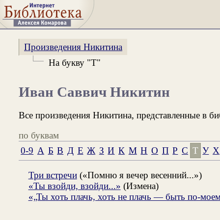
Произведения Никитина
На букву "Т"
Иван Саввич Никитин
Все произведения Никитина, представленные в би
по буквам
0-9
А
Б
В
Д
Е
Ж
З
И
К
М
Н
О
П
Р
С
Т
У
Х
Три встречи
(«Помню я вечер весенний...»)
«Ты взойди, взойди...»
(Измена)
«„Ты хоть плачь, хоть не плачь — быть по-моем