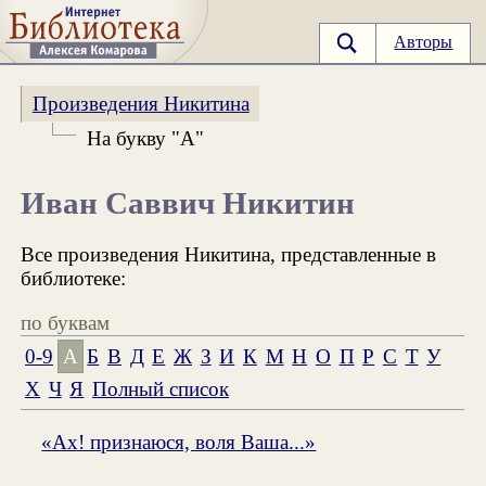
Авторы
Произведения Никитина
На букву "А"
Иван Саввич Никитин
Все произведения Никитина, представленные в
библиотеке:
по буквам
0-9
А
Б
В
Д
Е
Ж
З
И
К
М
Н
О
П
Р
С
Т
У
Х
Ч
Я
Полный список
«Ах! признаюся, воля Ваша...»