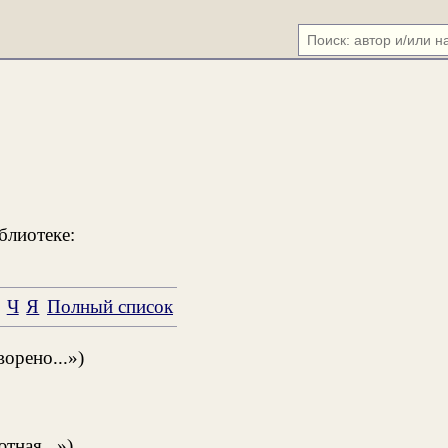
блиотеке:
Ч
Я
Полный список
орено...»)
тная...»)