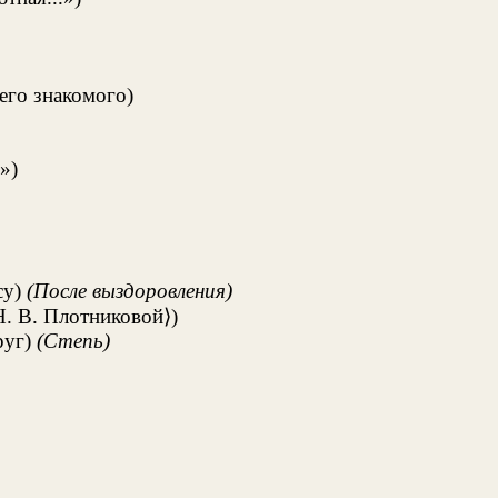
его знакомого)
»)
су)
(После выздоровления)
. В. Плотниковой⟩)
руг)
(Степь)