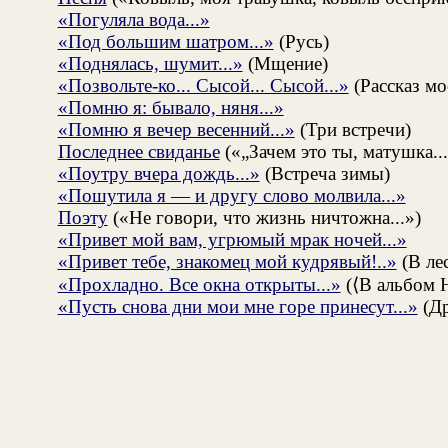
«Погуляла вода...»
«Под большим шатром...»
(Русь)
«Поднялась, шумит...»
(Мщение)
«Позвольте-ко... Сысой... Сысой...»
(Рассказ мо
«Помню я: бывало, няня...»
«Помню я вечер весенний...»
(Три встречи)
Последнее свиданье
(«„Зачем это ты, матушка...
«Поутру вчера дождь...»
(Встреча зимы)
«Пошутила я — и другу слово молвила...»
Поэту
(«Не говори, что жизнь ничтожна...»)
«Привет мой вам, угрюмый мрак ночей...»
«Привет тебе, знакомец мой кудрявый!..»
(В ле
«Прохладно. Все окна открыты...»
(⟨В альбом Н
«Пусть снова дни мои мне горе принесут...»
(Д