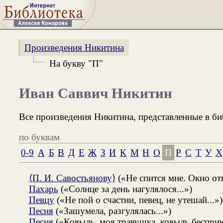
Произведения Никитина
На букву "П"
Иван Саввич Никитин
Все произведения Никитина, представленные в би
по буквам
0-9
А
Б
В
Д
Е
Ж
З
И
К
М
Н
О
П
Р
С
Т
У
Х
⟨П. И. Савостьянову⟩
(«Не спится мне. Окно отв
Пахарь
(«Солнце за день нагулялося...»)
Певцу
(«Не пой о счастии, певец, не утешай...»)
Песня
(«Зашумела, разгулялась...»)
Песня
(«Ковыль, моя травушка, ковыль бесприю