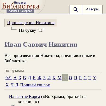
Авторы
Произведения Никитина
На букву "Н"
Иван Саввич Никитин
Все произведения Никитина, представленные в
библиотеке:
по буквам
0-9
А
Б
В
Д
Е
Ж
З
И
К
М
Н
О
П
Р
С
Т
У
Х
Ч
Я
Полный список
На взятие Карса
(«Во храмы, братьи! на
колени!..»)