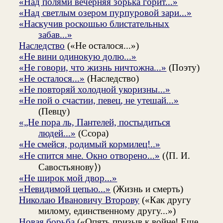
«Над полями вечерняя зорька горит...»
«Над светлым озером пурпуровой зари...»
«Наскучив роскошью блистательных
забав...»
Наследство
(«Не осталося...»)
«Не вини одинокую долю...»
«Не говори, что жизнь ничтожна...»
(Поэту)
«Не осталося...»
(Наследство)
«Не повторяй холодной укоризны...»
«Не пой о счастии, певец, не утешай...»
(Певцу)
«„Не пора ль, Пантелей, постыдиться
людей...»
(Ссора)
«Не смейся, родимый кормилец!..»
«Не спится мне. Окно отворено...»
(⟨П. И.
Савостьянову⟩)
«Не широк мой двор...»
«Невидимой цепью...»
(Жизнь и смерть)
Николаю Ивановичу Второву
(«Как другу
милому, единственному другу...»)
Новая борьба
(«Опять призыв к войне! Еще