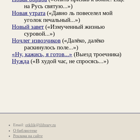
на Русь святую...»)
Новая утрата
(«Давно ль повеселел мой
уголок печальный...»)
Новый завет
(«Измученный жизнью
суровой...»)
Ночлег извозчиков
(«Далёко, далёко
раскинулось поле...»)
«Ну, кажись, я готов...»
(Выезд троечника)
Нужда
(«В худой час, не спросясь...»)
Email:
otklik@ilibrary.ru
О библиотеке
Реклама на сайте