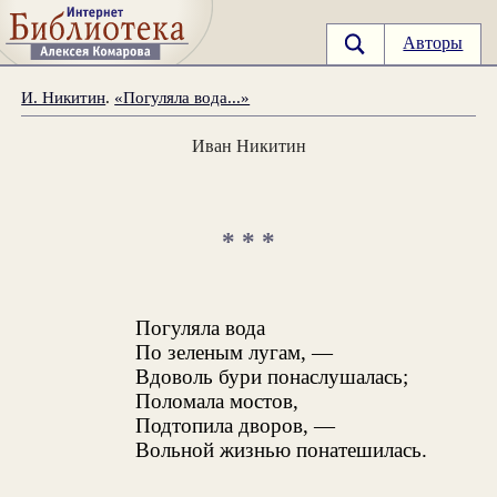
Авторы
И. Никитин
.
«Погуляла вода...»
Иван Никитин
* * *
Погуляла вода
По зеленым лугам, —
Вдоволь бури понаслушалась;
Поломала мостов,
Подтопила дворов, —
Вольной жизнью понатешилась.