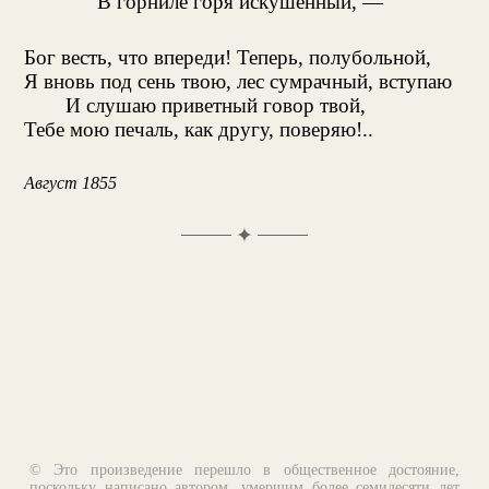
В горниле горя искушенный, —
Бог весть, что впереди! Теперь, полубольной,
Я вновь под сень твою, лес сумрачный, вступаю
И слушаю приветный говор твой,
Тебе мою печаль, как другу, поверяю!..
Август 1855
✦
© Это произведение перешло в общественное достояние,
поскольку написано автором, умершим более семидесяти лет