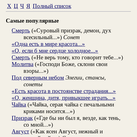
Х
Ц
Ч
Я
Полный список
Самые популярные
Смерть
(«Суровый призрак, демон, дух
всесильный...»)
Сонет
«Одна есть в мире красота...»
«О, если б мне сердце холодное...»
Смерть
(«Не верь тому, кто говорит тебе...»)
Молитва
(«Господи Боже, склони свои
взоры...»)
Под северным небом
Элегии, стансы,
сонеты
«Есть красота в постоянстве страдания...»
«О, женщина, дитя, привыкшее играть...»
Чайка
(«Чайка, серая чайка с печальными
криками носится...»)
Призрак
(«Где бы ни был я, везде, как тень,
со мной...»)
Август
(«Как ясен Август, нежный и