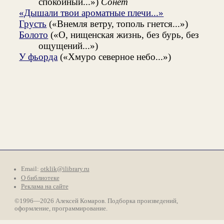
спокойный...»)
Сонет
«Дышали твои ароматные плечи...»
Грусть
(«Внемля ветру, тополь гнется...»)
Болото
(«О, нищенская жизнь, без бурь, без
ощущений...»)
У фьорда
(«Хмуро северное небо...»)
Email:
otklik@ilibrary.ru
О библиотеке
Реклама на сайте
©1996—2026 Алексей Комаров. Подборка произведений,
оформление, программирование.