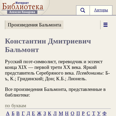
Авторы
Произведения Бальмонта
Константин Дмитриевич
Бальмонт
Русский поэт-символист, переводчик и эссеист
конца XIX — первой трети XX века. Яркий
представитель Серебряного века.
Псевдонимы:
Б-
ъ, К.; Гридинский; Дон; К.Б.; Лионель.
Все произведения Бальмонта, представленные в
библиотеке:
по буквам
А
Б
В
Г
Д
Е
Ж
З
К
Л
М
Н
О
П
Р
С
Т
У
Ф