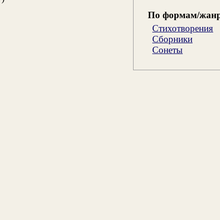
По формам/жан
Стихотворения
Сборники
Сонеты