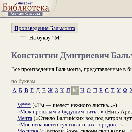
Произведения Бальмонта
На букву "М"
Константин Дмитриевич Баль
Все произведения Бальмонта, представленные в б
по буквам
А
Б
В
Г
Д
Е
Ж
З
К
Л
М
Н
О
П
Р
С
Т
У
Ф
М***
(«Ты — шелест нежного листка...»)
«Меж прошлым и будущим нить...»
(Нить Ари
Мечта
(«Стекло Балтийских вод под ветром чут
«Мне ненавистен гул гигантских городов...»
Молитва
(«Господи Боже, склони свои взоры...»