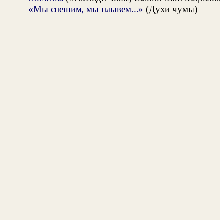
«Мы спешим, мы плывем...»
(Духи чумы)