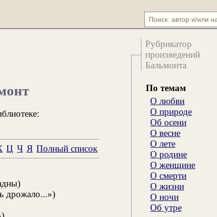
Рубрикатор
произведений
Бальмонта
По темам
монт
О любви
О природе
иблиотеке:
Об осени
О весне
О лете
Х
Ц
Ч
Я
Полный список
О родине
О женщине
О смерти
адны)
О жизни
ь дрожало...»)
О ночи
Об утре
)