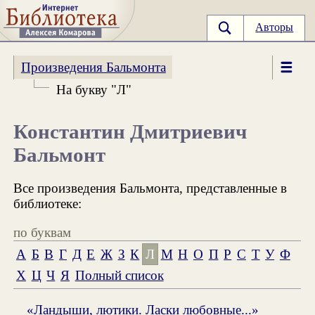
Авторы
Произведения Бальмонта
На букву "Л"
Константин Дмитриевич
Бальмонт
Все произведения Бальмонта, представленные в
библиотеке:
по буквам
А
Б
В
Г
Д
Е
Ж
З
К
Л
М
Н
О
П
Р
С
Т
У
Ф
Х
Ц
Ч
Я
Полный список
«Ландыши, лютики. Ласки любовные...»