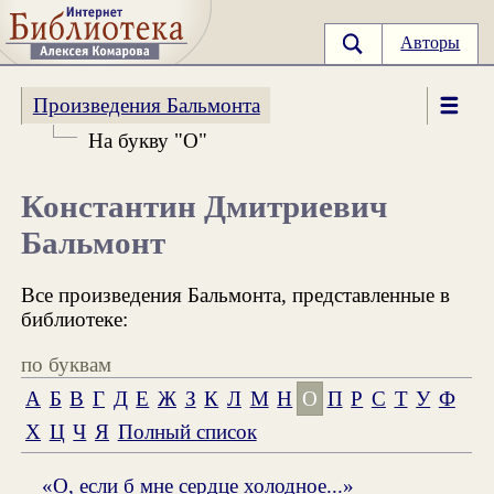
Авторы
Произведения Бальмонта
На букву "О"
Константин Дмитриевич
Бальмонт
Все произведения Бальмонта, представленные в
библиотеке:
по буквам
А
Б
В
Г
Д
Е
Ж
З
К
Л
М
Н
О
П
Р
С
Т
У
Ф
Х
Ц
Ч
Я
Полный список
«О, если б мне сердце холодное...»