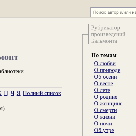
Рубрикатор
произведений
Бальмонта
По темам
монт
О любви
О природе
иблиотеке:
Об осени
О весне
О лете
Х
Ц
Ч
Я
Полный список
О родине
О женщине
я)
О смерти
О жизни
О ночи
Об утре