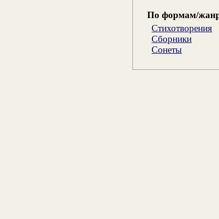
По формам/жан
Стихотворения
Сборники
Сонеты