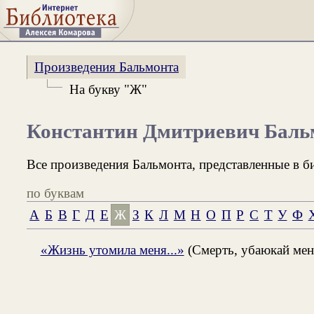
Произведения Бальмонта
На букву "Ж"
Константин Дмитриевич Баль
Все произведения Бальмонта, представленные в б
по буквам
А
Б
В
Г
Д
Е
Ж
З
К
Л
М
Н
О
П
Р
С
Т
У
Ф
«Жизнь утомила меня...»
(Смерть, убаюкай мен