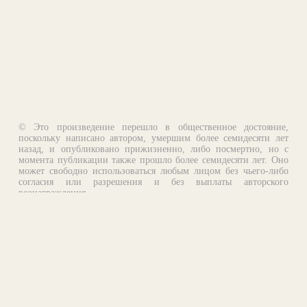
© Это произведение перешло в общественное достояние,
поскольку написано автором, умершим более семидесяти лет
назад, и опубликовано прижизненно, либо посмертно, но с
момента публикации также прошло более семидесяти лет. Оно
может свободно использоваться любым лицом без чьего-либо
согласия или разрешения и без выплаты авторского
вознаграждения.
Email:
otklik@ilibrary.ru
О библиотеке
Реклама на сайте
©1996—2026 Алексей Комаров. Подборка произведений,
оформление, программирование.