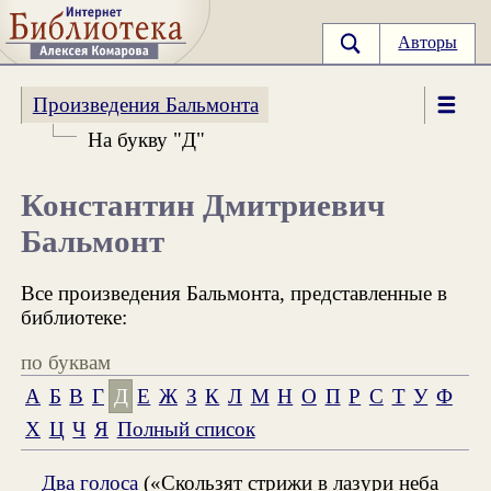
Авторы
Произведения Бальмонта
На букву "Д"
Константин Дмитриевич
Бальмонт
Все произведения Бальмонта, представленные в
библиотеке:
по буквам
А
Б
В
Г
Д
Е
Ж
З
К
Л
М
Н
О
П
Р
С
Т
У
Ф
Х
Ц
Ч
Я
Полный список
Два голоса
(«Скользят стрижи в лазури неба