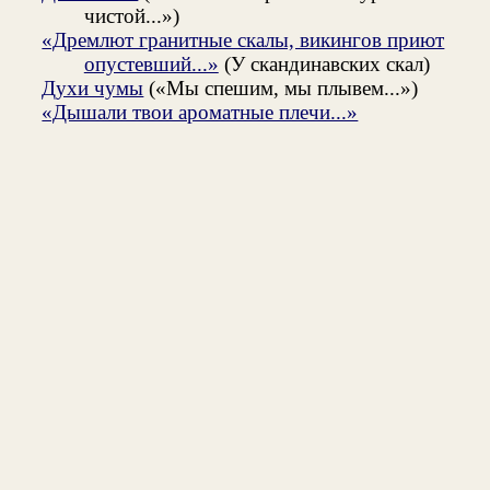
чистой...»)
«Дремлют гранитные скалы, викингов приют
опустевший...»
(У скандинавских скал)
Духи чумы
(«Мы спешим, мы плывем...»)
«Дышали твои ароматные плечи...»