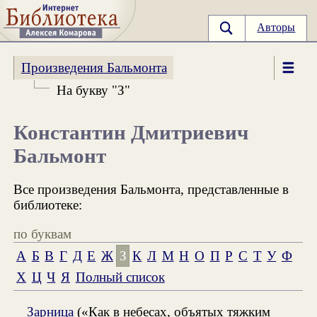
Авторы
Произведения Бальмонта
На букву "З"
Константин Дмитриевич
Бальмонт
Все произведения Бальмонта, представленные в
библиотеке:
по буквам
А
Б
В
Г
Д
Е
Ж
З
К
Л
М
Н
О
П
Р
С
Т
У
Ф
Х
Ц
Ч
Я
Полный список
Зарница
(«Как в небесах, объятых тяжким