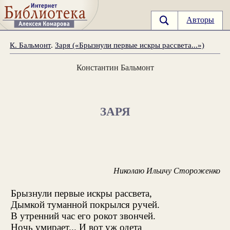
Авторы
К. Бальмонт
.
Заря («Брызнули первые искры рассвета...»)
Константин Бальмонт
ЗАРЯ
Николаю Ильичу Стороженко
Брызнули первые искры рассвета,
Дымкой туманной покрылся ручей.
В утренний час его рокот звончей.
Ночь умирает... И вот уж одета