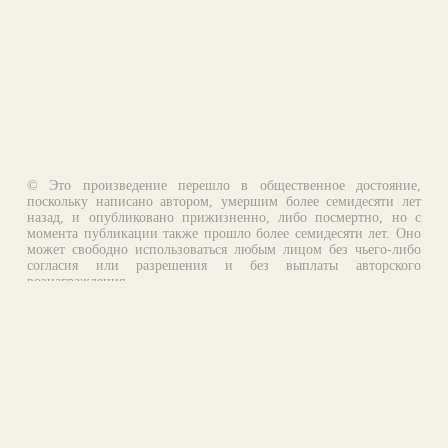
© Это произведение перешло в общественное достояние,
поскольку написано автором, умершим более семидесяти лет
назад, и опубликовано прижизненно, либо посмертно, но с
момента публикации также прошло более семидесяти лет. Оно
может свободно использоваться любым лицом без чьего-либо
согласия или разрешения и без выплаты авторского
вознаграждения.
Email:
otklik@ilibrary.ru
О библиотеке
Реклама на сайте
©1996—2026 Алексей Комаров. Подборка произведений,
оформление, программирование.