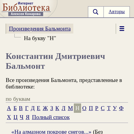
Авторы
Произведения Бальмонта
На букву "Н"
Константин Дмитриевич
Бальмонт
Все произведения Бальмонта, представленные в
библиотеке:
по буквам
А
Б
В
Г
Д
Е
Ж
З
К
Л
М
Н
О
П
Р
С
Т
У
Ф
Х
Ц
Ч
Я
Полный список
«На алмазном покрове снегов...»
(Без