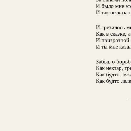
И было мне это
И так несказан
И грезилось м
Как в сказке, 
И призрачной 
И ты мне каза
Забыв о борьбе
Как нектар, т
Как будто леж
Как будто лел