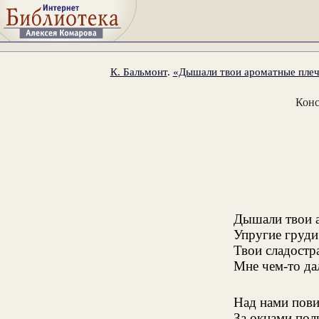
К. Бальмонт
.
«Дышали твои ароматные плечи
Конс
Дышали твои 
Упругие груди
Твои сладостр
Мне чем-то да
Над нами пови
За окнами пол