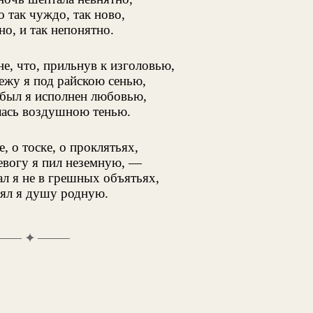
 так чуждо, так ново,
но, и так непонятно.
не, что, прильнув к изголовью,
лежу я под райскою сенью,
был я исполнен любовью,
лась воздушною тенью.
, о тоске, о проклятьях,
ревогу я пил неземную, —
ал я не в грешных объятьях,
еял я душу родную.
✦