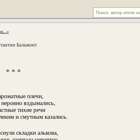
...»
тантин Бальмонт
* * *
ароматные плечи,
 неровно вздымались,
астные тихие речи
леким и смутным казались.
снули складки алькова,
ночь шептала невнятно,