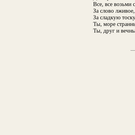
Все, все возьми 
За слово лживое,
За сладкую тоск
Ты, море странны
Ты, друг и вечны