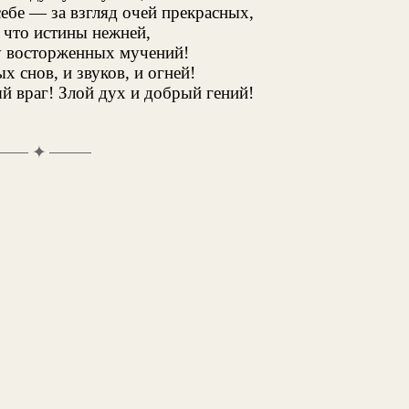
себе — за взгляд очей прекрасных,
 что истины нежней,
у восторженных мучений!
х снов, и звуков, и огней!
й враг! Злой дух и добрый гений!
✦