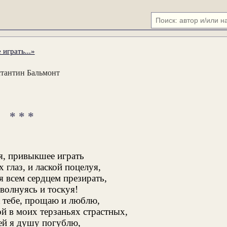
играть...»
тантин Бальмонт
* * *
я, привыкшее играть
глаз, и лаской поцелуя,
я всем сердцем презирать,
волнуясь и тоскуя!
 тебе, прощаю и люблю,
й в моих терзаньях страстных,
ей я душу погублю,