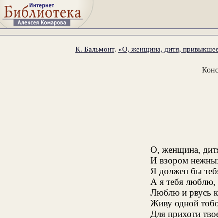
К. Бальмонт
.
«О, женщина, дитя, привыкшее 
Конс
О, женщина, дит
И взором нежных 
Я должен бы теб
А я тебя люблю, 
Люблю и рвусь к
Живу одной тобо
Для прихоти тво