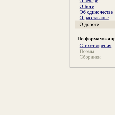
О вечере
О Боге
Об одиночестве
О расставанье
О дороге
По формам/жан
Стихотворения
Поэмы
Сборники