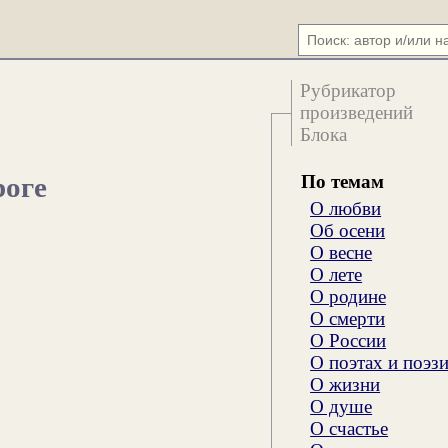
Рубрикатор
произведений
Блока
По темам
роге
О любви
Об осени
О весне
О лете
О родине
О смерти
О России
О поэтах и поэз
О жизни
О душе
О счастье