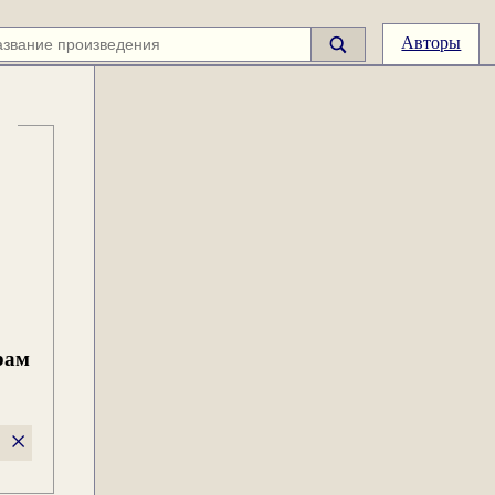
Авторы
рам
×