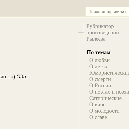
Рубрикатор
произведений
Рылеева
По темам
О любви
О детях
Юмористически
ан...»)
Ода
О смерти
О России
О поэтах и поэз
Сатирические
О вине
О молодости
О славе