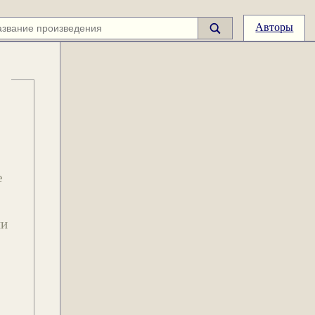
Авторы
е
ии