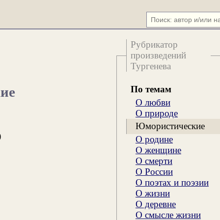
Рубрикатор
произведений
Тургенева
По темам
кие
О любви
О природе
Юмористические
)
О родине
О женщине
О смерти
О России
О поэтах и поэзии
О жизни
О деревне
О смысле жизни