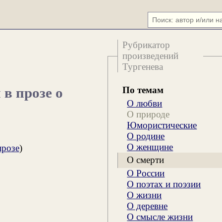
Рубрикатор
произведений
Тургенева
По темам
 в прозе о
О любви
О природе
Юмористические
О родине
О женщине
прозе
)
О смерти
О России
О поэтах и поэзии
О жизни
О деревне
О смысле жизни