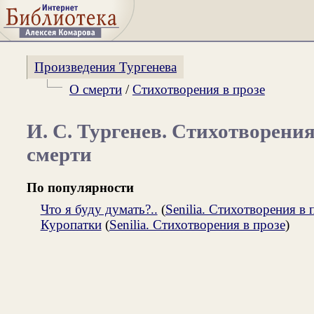
Произведения Тургенева
О смерти
/
Стихотворения в прозе
И. С. Тургенев. Стихотворения
смерти
По популярности
Что я буду думать?..
(
Senilia. Стихотворения в 
Куропатки
(
Senilia. Стихотворения в прозе
)