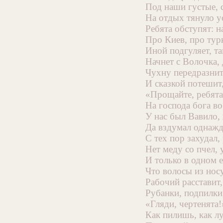
Под наши густые, 
На отдых тянуло у
Ребята обступят: н
Про Киев, про тур
Иной подгуляет, т
Начнет с Волочка, 
Чухну передразнит
И сказкой потешит,
«Прощайте, ребята
На господа бога во
У нас был Вавило, 
Да вздумал однажд
С тех пор захудал,
Нет меду со пчел, 
И только в одном е
Что волосы из носу
Рабочий расставит
Рубанки, подпилки,
«Гляди, чертенята!
Как пилишь, как л