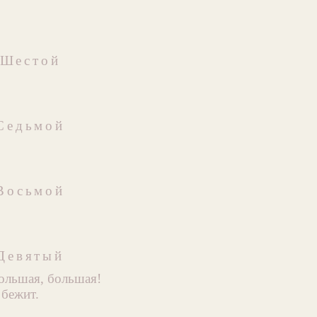
Шестой
Седьмой
Восьмой
Девятый
ольшая, большая!
 бежит.