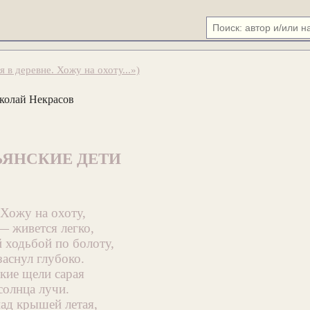
 в деревне. Хожу на охоту...»)
колай Некрасов
ЬЯНСКИЕ ДЕТИ
 Хожу на охоту,
 живется легко,
 ходьбой по болоту,
заснул глубоко.
кие щели сарая
солнца лучи.
над крышей летая,