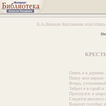
Н. А. Некрасов
.
Крестьянские дети («Опять я
Ни
КРЕСТ
Опять я в деревне.
Пишу мои вирши —
Вчера, утомленный
Забрел я в сарай и 
Проснулся: в широ
Глядятся веселого 
Воркует голубка; 