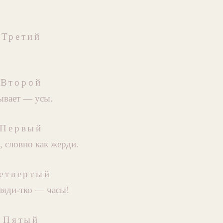
Третий
Второй
ывает — усы.
Первый
, словно как жерди.
етвертый
ляди-тко — часы!
Пятый