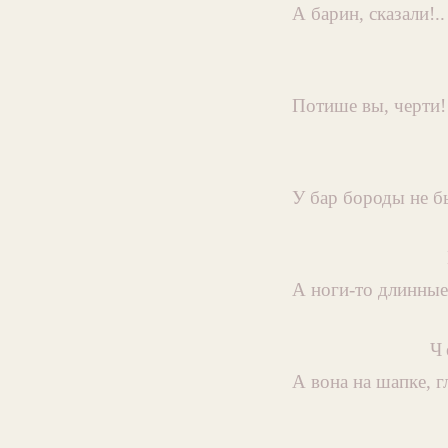
А барин, сказали!..
Потише вы, черти!
У бар бороды не б
А ноги-то длинные
Ч
А вона на шапке, г