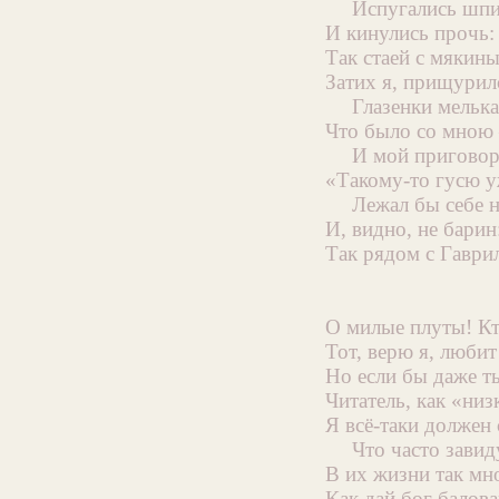
Испугались шп
И кинулись прочь:
Так стаей с мякины
Затих я, прищурил
Глазенки мелька
Что было со мною
И мой приговор
«Такому-то гусю уж
Лежал бы себе н
И, видно, не барин:
Так рядом с Гаври
О милые плуты! Кт
Тот, верю я, любит
Но если бы даже т
Читатель, как «ни
Я всё-таки должен 
Что часто завид
В их жизни так мно
Как дай бог балов