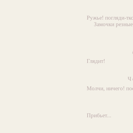
Ружье! погляди-тко
Замочки резные.
Глядит!
Ч
Молчи, ничего! по
Прибьет...