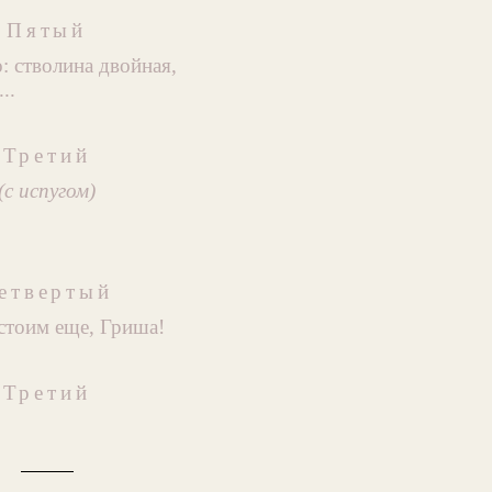
Пятый
: стволина двойная,
..
Третий
(с испугом)
етвертый
стоим еще, Гриша!
Третий