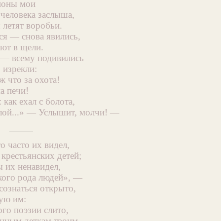
ионы мои
 человека заслыша,
 летят воробьи.
ся — снова явились,
ют в щели.
 — всему подивились
 изрекли:
 что за охота!
а печи!
 как ехал с болота,
лой...» — Услышит, молчи! —
о часто их видел,
 крестьянских детей;
ы их ненавидел,
зкого рода людей», —
сознаться открыто,
ую им:
го поэзии слито,
анным деткам твоим.