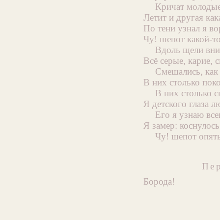
Кричат молодые
Летит и другая как
По тени узнал я во
Чу! шепот какой-то.
Вдоль щели вни
Всё серые, карие, 
Смешались, как 
В них столько поко
В них столько с
Я детского глаза 
Его я узнаю все
Я замер: коснулось
Чу! шепот опять
Пе
Борода!