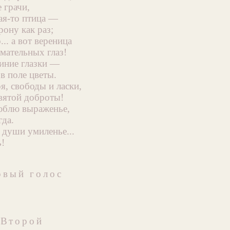
 грачи,
ая-то птица —
рону как раз;
.. а вот вереница
мательных глаз!
синие глазки —
в поле цветы.
я, свободы и ласки,
вятой доброты!
люблю выраженье,
гда.
 души умиленье...
!
рвый голос
Второй