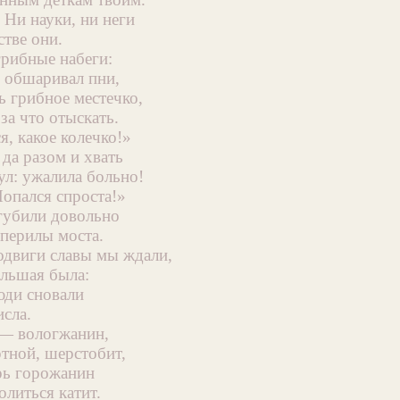
 Ни науки, ни неги
стве они.
грибные набеги:
, обшаривал пни,
ь грибное местечко,
за что отыскать.
я, какое колечко!»
да разом и хвать
л: ужалила больно!
Попался спроста!»
губили довольно
 перилы моста.
одвиги славы мы ждали,
ольшая была:
юди сновали
исла.
 — вологжанин,
тной, шерстобит,
рь горожанин
литься катит.