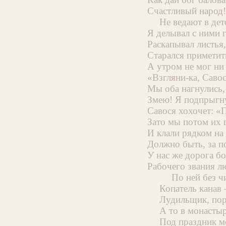
Счастливый народ!
Не ведают в дет
Я делывал с ними 
Раскапывал листья
Старался приметит
А утром не мог ни 
«Взгляни-ка, Савос
Мы оба нагнулись, 
Змею! Я подпрыгну
Савося хохочет: «
Зато мы потом их 
И клали рядком на
Должно быть, за п
У нас же дорога б
Рабочего звания л
По ней без ч
Копатель канав
Лудильщик, пор
А то в монасты
Под праздник мо