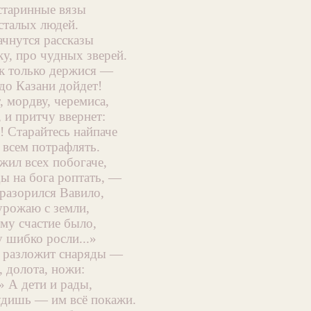
старинные вязы
сталых людей.
ачнутся рассказы
ку, про чудных зверей.
ак только держися —
до Казани дойдет!
, мордву, черемиса,
 и притчу ввернет:
! Старайтесь найпаче
 всем потрафлять.
жил всех побогаче,
ы на бога роптать, —
 разорился Вавило,
урожаю с земли,
му счастие было,
 шибко росли...»
, разложит снаряды —
 долота, ножи:
» А дети и рады,
удишь — им всё покажи.