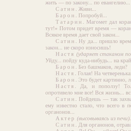
жить — по закону... по евангелию...
Сатин
. Живи...
Барон
. Попробуй...
Татарин
. Магомет дал кора
тут!» Потом придет время — коран б
Всякое время дает свой закон...
Сатин
. Ну да... пришло вре
закон... не скоро износишь!
Настя
(ударяет стаканом по
Уйду... пойду куда-нибудь... на край
Барон
. Без башмаков, леди?
Настя
. Голая! На четвереньк
Барон
. Это будет картинно, л
Настя
. Да, и поползу! То
опротивело мне все! Вся жизнь... вс
Сатин
. Пойдешь — так захват
ему известно стало, что всего в п
органонов...
Актер
(высовываясь из печи).
Сатин
. Для органонов, отрав