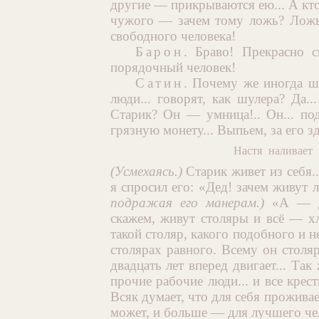
другие — прикрываются ею... А кто 
чужого — зачем тому ложь? Ложь 
свободного человека!
Барон
. Браво! Прекрасно с
порядочный человек!
Сатин
. Почему же иногда ш
люди... говорят, как шулера? Да.
Старик? Он — умница!.. Он... под
грязную монету... Выпьем, за его з
Настя наливает 
(Усмехаясь.)
Старик живет из себя.
я спросил его: «Дед! зачем живут 
подражая его манерам.)
«А — дл
скажем, живут столяры и всё — хла
такой столяр, какого подобного и н
столярах равного. Всему он столяр
двадцать лет вперед двигает... Так 
прочие рабочие люди... и все крес
Всяк думает, что для себя проживает
может, и больше — для лучшего че