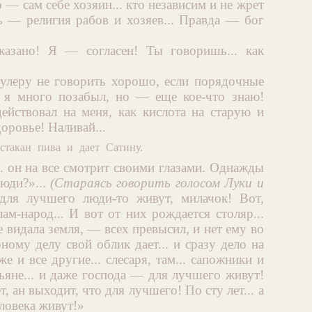
— сам себе хозяин... кто независим и не жрет
— религия рабов и хозяев... Правда — бог
казано! Я — согласен! Ты говоришь... как
улеру не говорить хорошо, если порядочные
.. я много позабыл, но — еще кое-что знаю!
ействовал на меня, как кислота на старую и
доровье! Наливай...
стакан пива и дает Сатину.
.. он на все смотрит своими глазами. Однажды
люди?»...
(Стараясь говорить голосом Луки и
я лучшего люди-то живут, милачок! Вот,
м-народ... И вот от них рождается столяр...
е видала земля, — всех превысил, и нет ему во
ному делу свой облик дает... и сразу дело на
же и все другие... слесаря, там... сапожники и
тьяне... и даже господа — для лучшего живут!
, ан выходит, что для лучшего! По сту лет... а
ловека живут!»