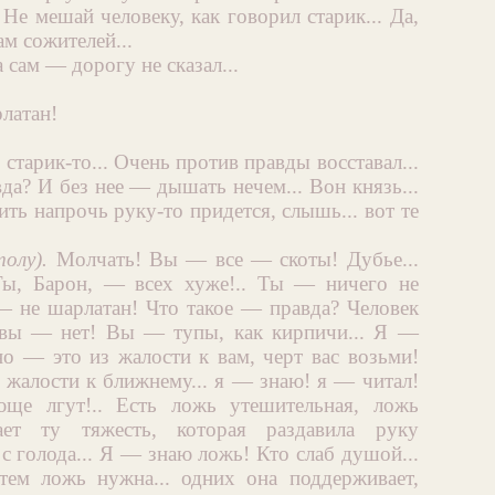
. Не мешай человеку, как говорил старик... Да,
ам сожителей...
а сам — дорогу не сказал...
латан!
 старик-то... Очень против правды восставал...
да? И без нее — дышать нечем... Вон князь...
лить напрочь руку-то придется, слышь... вот те
олу).
Молчать! Вы — все — скоты! Дубье...
ы, Барон, — всех хуже!.. Ты — ничего не
— не шарлатан! Что такое — правда? Человек
 вы — нет! Вы — тупы, как кирпичи... Я —
 но — это из жалости к вам, черт вас возьми!
 жалости к ближнему... я — знаю! я — читал!
юще лгут!.. Есть ложь утешительная, ложь
ает ту тяжесть, которая раздавила руку
с голода... Я — знаю ложь! Кто слаб душой...
ем ложь нужна... одних она поддерживает,