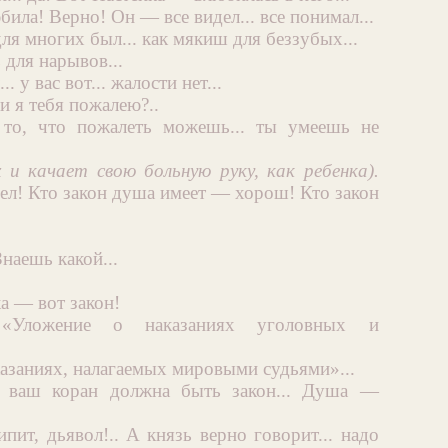
била! Верно! Он — все видел... все понимал...
ля многих был... как мякиш для беззубых...
 для нарывов...
. у вас вот... жалости нет...
ли я тебя пожалею?..
то, что пожалеть можешь... ты умеешь не
 и качает свою больную руку, как ребенка).
ел! Кто закон душа имеет — хорош! Кто закон
Знаешь какой...
а — вот закон!
«Уложение о наказаниях уголовных и
казаниях, налагаемых мировыми судьями»...
.. ваш коран должна быть закон... Душа —
ит, дьявол!.. А князь верно говорит... надо