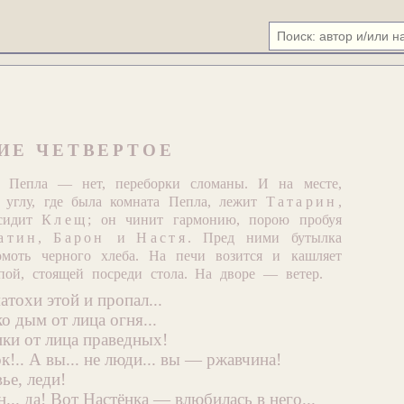
ИЕ ЧЕТВЕРТОЕ
ы Пепла — нет, переборки сломаны. И на месте,
 углу, где была комната Пепла, лежит
Татарин
,
 сидит
Клещ
; он чинит гармонию, порою пробуя
атин
,
Барон
и
Настя
. Пред ними бутылка
омоть черного хлеба. На печи возится и кашляет
пой, стоящей посреди стола. На дворе — ветер.
матохи этой и пропал...
ко дым от лица огня...
ики от лица праведных!
!.. А вы... не люди... вы — ржавчина!
ье, леди!
.. да! Вот Настёнка — влюбилась в него...