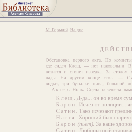
М. Горький
.
На дне
ДЕЙСТВ
Обстановка первого акта. Но комнат
где сидел Клещ, — нет наковальни. В
возится и стонет изредка. За столом
лады. На другом конце стола —
С
водки, три бутылки пива, большой л
Актер
. Ночь. Сцена освещена лам
Клещ
. Д-да... он во время су
Барон
. Исчез от полиции... я
Сатин
. Тако исчезают грешн
Настя
. Хороший был старичок
Барон
(пьет).
За ваше здоров
Сатин
. Любопытный старикан.