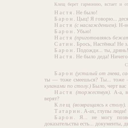
Клещ берет гармонию, встает и от
Настя
. Не было!
Барон
. Цыц! Я говорю... деся
Настя
(с наслаждением).
Н-н
Барон
. Убью!
Настя
(приготовляясь бежат
Сатин
. Брось, Настёнка! Не зл
Барон
. Подожди... ты, дрянь!
Настя
. Не было деда! Ничего
С
Барон
(усталый от гнева, с
ты — тоже смеешься? Ты... тоже
кулаками по столу.)
Было, черт вас
Настя
(торжествуя).
А-а, в
верят?
Клещ
(возвращаясь к столу).
Татарин
. А-ах, глупы люди!
Барон
. Я... не могу поз
доказательства есть... документы, д