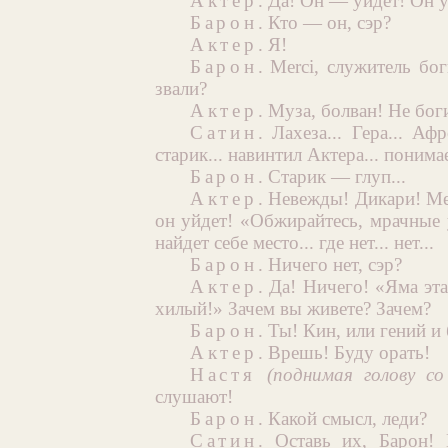
Актер
. Да! Он — уйдет! Он у
Барон
. Кто — он, сэр?
Актер
. Я!
Барон
. Merci, служитель бог
звали?
Актер
. Муза, болван! Не бог
Сатин
. Лахеза... Гера... Аф
старик... навинтил Актера... поним
Барон
. Старик — глуп...
Актер
. Невежды! Дикари! Ме
он уйдет! «Обжирайтесь, мрачные 
найдет себе место... где нет... нет...
Барон
. Ничего нет, сэр?
Актер
. Да! Ничего! «Яма эт
хилый!» Зачем вы живете? Зачем?
Барон
. Ты! Кин, или гений и
Актер
. Врешь! Буду орать!
Настя
(поднимая голову со
слушают!
Барон
. Какой смысл, леди?
Сатин
. Оставь их, Барон! 