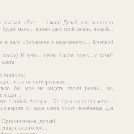
н, сказал: «Вот — закон! Делай, как написано
удет мало... время даст свой закон, новый...
мя и дало «Уложение о наказаниях»... Крепкий
 столу).
И чего... зачем я живу здесь... с вами?
 света!
ах поползу!
еди... если на четвереньках...
лько бы мне не видеть твоей рожи... ах,
е люди!..
и с собой Актера... Он туда же собирается...
олуверсте от края света стоит лечебница для
Орга-ни-змо-в, дурак!
ленных алкоголем...