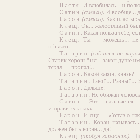
Настя
. И влюбилась... и полю
Сатин
(смеясь).
И вообще... д
Барон
(смеясь).
Как пластырь
Клещ
. Он... жалостливый был..
Сатин
. Какая польза тебе, ес
Клещ
. Ты — можешь... не 
обижать...
Татарин
(садится на нарах
Старик хорош был... закон душе им
терял — пропал!..
Барон
. Какой закон, князь?
Татарин
. Такой... Разный... 
Барон
. Дальше!
Татарин
. Не обижай человек
Сатин
. Это называется 
исправительных»...
Барон
. И еще — «Устав о на
Татарин
. Коран называет.
должен быть коран... да!
Клещ
(пробуя гармонию).
Шип