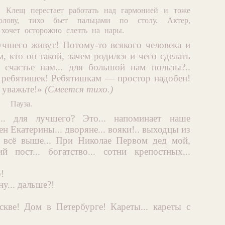
. Клещ перестает работать над гармонией и тоже
олову, тихо бьет пальцами по столу. Актер,
хочет осторожно слезть на нары.
лучшего живут! Потому-то всякого человека и
м, кто он такой, зачем родился и чего сделать
а счастье нам... для большой нам пользы?..
. ребятишек! Ребятишкам — простор надобен!
к уважьте!»
(Смеется тихо.)
Пауза.
. для лучшего? Это... напоминает наше
ен Екатерины... дворяне... вояки!.. выходцы из
 всё выше... При Николае Первом дед мой,
й пост... богатство... сотни крепостных...
!
у... дальше?!
ве! Дом в Петербурге! Кареты... кареты с