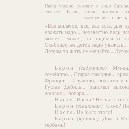
Настя упорно смотрит в лицо Сатина
слушает. Барон, низко наклонив г
высунувшись с печи, 
«Все милачок, все, как есть, для 
уважать надо... неизвестно ведь на
может... может, он родился-то н
Особливо же деток надо уважать..
Деткам-то жить не мешайте... Дето
Барон
(задумчиво).
Мм-да..
семейство... Старая фамилия... врем
Франции... Служили, поднимались
Густав Дебиль... занимал высоки
лошади... повара...
Настя
. Врешь! Не было этого
Барон
(вскакивая).
Что-о? Н-н
Настя
. Не было этого!
Барон
(кричит).
Дом в Моск
гербами!