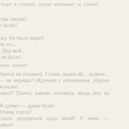
ходит в сторону, откуда наблюдает за сценой.
тки лакеев!..
е было!
ь).
Не было карет!
и его...
 Дед мой...
 не было!
атин хохочет.
адится на скамью).
Сатин, скажи ей... шлюхе...
 — не веришь?
(Кричит с отчаяньем, ударяя
 возьми!
звыл? Понял, каково человеку, когда ему не
Я думал — драка будет...
 Очень плохо!
волить издеваться надо мной! У меня —
ьявол!