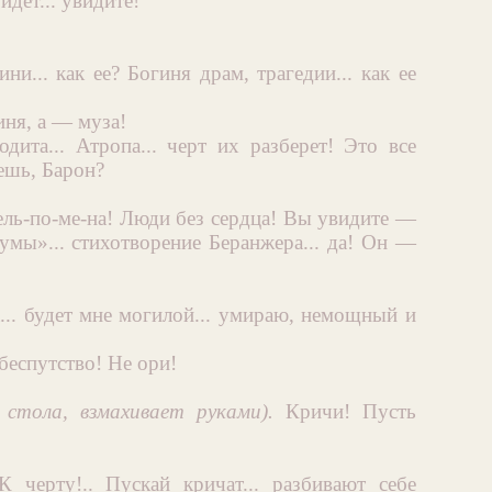
йдет... увидите!
ини... как ее? Богиня драм, трагедии... как ее
иня, а — муза!
родита... Атропа... черт их разберет! Это все
аешь, Барон?
ль-по-ме-на! Люди без сердца! Вы увидите —
умы»... стихотворение Беранжера... да! Он —
а... будет мне могилой... умираю, немощный и
 беспутство! Не ори!
 стола, взмахивает руками).
Кричи! Пусть
К черту!.. Пускай кричат... разбивают себе