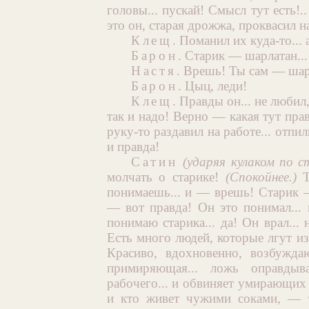
головы... пускай! Смысл тут есть!.
это он, старая дрожжа, проквасил н
Клещ
. Поманил их куда-то... 
Барон
. Старик — шарлатан...
Настя
. Врешь! Ты сам — шар
Барон
. Цыц, леди!
Клещ
. Правды он... не любил,
так и надо! Верно — какая тут прав
руку-то раздавил на работе... отпи
и правда!
Сатин
(ударяя кулаком по ст
молчать о старике!
(Спокойнее.)
Т
понимаешь... и — врешь! Старик 
— вот правда! Он это понимал...
понимаю старика... да! Он врал...
Есть много людей, которые лгут из
Красиво, вдохновенно, возбужда
примиряющая... ложь оправдыв
рабочего... и обвиняет умирающих 
и кто живет чужими соками, — т