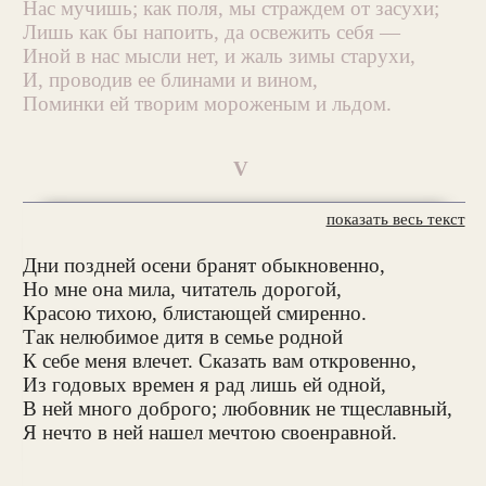
Нас мучишь; как поля, мы страждем от засухи;
Лишь как бы напоить, да освежить себя —
Иной в нас мысли нет, и жаль зимы старухи,
И, проводив ее блинами и вином,
Поминки ей творим мороженым и льдом.
V
показать весь текст
Дни поздней осени бранят обыкновенно,
Но мне она мила, читатель дорогой,
Красою тихою, блистающей смиренно.
Так нелюбимое дитя в семье родной
К себе меня влечет. Сказать вам откровенно,
Из годовых времен я рад лишь ей одной,
В ней много доброго; любовник не тщеславный,
Я нечто в ней нашел мечтою своенравной.