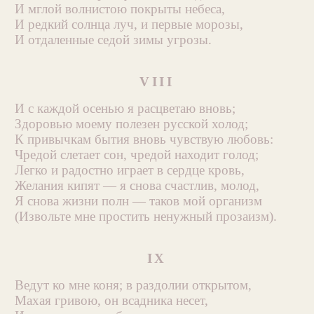
И мглой волнистою покрыты небеса,
И редкий солнца луч, и первые морозы,
И отдаленные седой зимы угрозы.
VIII
И с каждой осенью я расцветаю вновь;
Здоровью моему полезен русской холод;
К привычкам бытия вновь чувствую любовь:
Чредой слетает сон, чредой находит голод;
Легко и радостно играет в сердце кровь,
Желания кипят — я снова счастлив, молод,
Я снова жизни полн — таков мой организм
(Извольте мне простить ненужный прозаизм).
IX
Ведут ко мне коня; в раздолии открытом,
Махая гривою, он всадника несет,