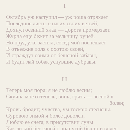
I
Октябрь уж наступил — уж роща отряхает
Последние листы с нагих своих ветвей;
Дохнул осенний хлад — дорога промерзает.
Журча еще бежит за мельницу ручей,
Но пруд уже застыл; сосед мой поспешает
В отъезжие поля с охотою своей,
И страждут озими от бешеной забавы,
И будит лай собак уснувшие дубравы.
II
Теперь моя пора: я не люблю весны;
Скучна мне оттепель; вонь, грязь — весной я
болен;
Кровь бродит; чувства, ум тоскою стеснены.
Суровою зимой я более доволен,
Люблю ее снега; в присутствии луны
Как легкий бег саней с подругой быстр и волен,