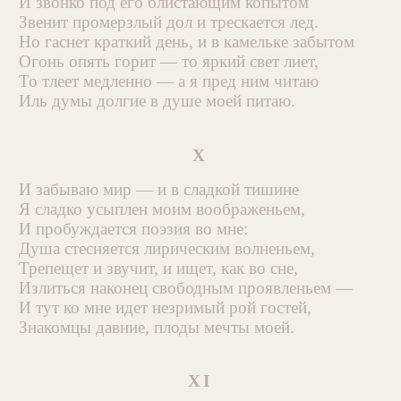
И звонко под его блистающим копытом
Звенит промерзлый дол и трескается лед.
Но гаснет краткий день, и в камельке забытом
Огонь опять горит — то яркий свет лиет,
То тлеет медленно — а я пред ним читаю
Иль думы долгие в душе моей питаю.
X
И забываю мир — и в сладкой тишине
Я сладко усыплен моим воображеньем,
И пробуждается поэзия во мне:
Душа стесняется лирическим волненьем,
Трепещет и звучит, и ищет, как во сне,
Излиться наконец свободным проявленьем —
И тут ко мне идет незримый рой гостей,
Знакомцы давние, плоды мечты моей.
XI