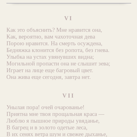
VI
Как это объяснить? Мне нравится она,
Как, вероятно, вам чахоточная дева
Порою нравится. На смерть осуждена,
Бедняжка клонится без ропота, без гнева.
Улыбка на устах увянувших видна;
Могильной пропасти она не слышит зева;
Играет на лице еще багровый цвет.
Она жива еще сегодня, завтра нет.
VII
Унылая пора! очей очарованье!
Приятна мне твоя прощальная краса —
Люблю я пышное природы увяданье,
В багрец и в золото одетые леса,
В их сенях ветра шум и свежее дыханье,