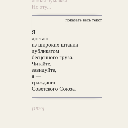
любая бумажка.
Но эту...
показать весь текст
Я
достаю
из широких штанин
дубликатом
бесценного груза.
Читайте,
завидуйте,
я —
гражданин
Советского Союза.
[1929]