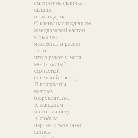
смотрит на сыщика,
сыщик
на жандарма.
С каким наслажденьем
жандармской кастой
я был бы
исхлестан и распят
за то,
что в руках у меня
молоткастый,
серпастый
советский паспорт.
Я волком бы
выгрыз
бюрократизм.
К мандатам
почтения нету.
К любым
чертям с матерями
катись