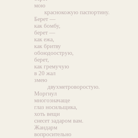
мою
краснокожую паспортину.
Берет —
как бомбу,
берет —
как ежа,
как бритву
обоюдоострую,
берет,
как гремучую
в 20 жал
змею
двухметроворостую.
Моргнул
многозначаще
глаз носильщика,
хоть вещи
снесет задаром вам.
Жандарм
вопросительно