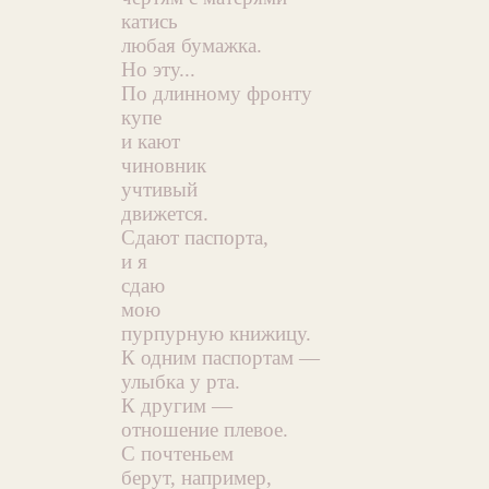
катись
любая бумажка.
Но эту...
По длинному фронту
купе
и кают
чиновник
учтивый
движется.
Сдают паспорта,
и я
сдаю
мою
пурпурную книжицу.
К одним паспортам —
улыбка у рта.
К другим —
отношение плевое.
С почтеньем
берут, например,