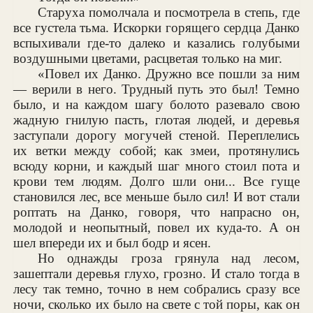
Старуха помолчала и посмотрела в степь, где
все густела тьма. Искорки горящего сердца Данко
вспыхивали где-то далеко и казались голубыми
воздушными цветами, расцветая только на миг.
«Повел их Данко. Дружно все пошли за ним
— верили в него. Трудный путь это был! Темно
было, и на каждом шагу болото разевало свою
жадную гнилую пасть, глотая людей, и деревья
заступали дорогу могучей стеной. Переплелись
их ветки между собой; как змеи, протянулись
всюду корни, и каждый шаг много стоил пота и
крови тем людям. Долго шли они... Все гуще
становился лес, все меньше было сил! И вот стали
роптать на Данко, говоря, что напрасно он,
молодой и неопытный, повел их куда-то. А он
шел впереди их и был бодр и ясен.
Но однажды гроза грянула над лесом,
зашептали деревья глухо, грозно. И стало тогда в
лесу так темно, точно в нем собрались сразу все
ночи, сколько их было на свете с той поры, как он