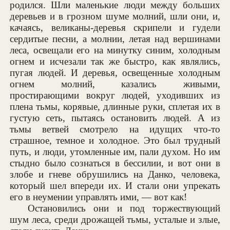
родился. Шли маленькие люди между больших
деревьев и в грозном шуме молний, шли они, и,
качаясь, великаны-деревья скрипели и гудели
сердитые песни, а молнии, летая над вершинами
леса, освещали его на минутку синим, холодным
огнем и исчезали так же быстро, как являлись,
пугая людей. И деревья, освещенные холодным
огнем молний, казались живыми,
простирающими вокруг людей, уходивших из
плена тьмы, корявые, длинные руки, сплетая их в
густую сеть, пытаясь остановить людей. А из
тьмы ветвей смотрело на идущих что-то
страшное, темное и холодное. Это был трудный
путь, и люди, утомленные им, пали духом. Но им
стыдно было сознаться в бессилии, и вот они в
злобе и гневе обрушились на Данко, человека,
который шел впереди их. И стали они упрекать
его в неумении управлять ими, — вот как!
Остановились они и под торжествующий
шум леса, среди дрожащей тьмы, усталые и злые,