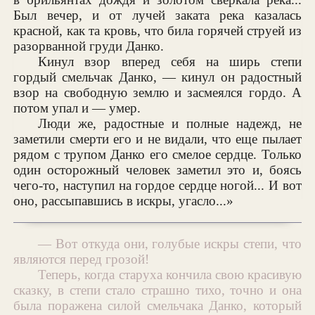
Был вечер, и от лучей заката река казалась
красной, как та кровь, что била горячей струей из
разорванной груди Данко.
Кинул взор вперед себя на ширь степи
гордый смельчак Данко, — кинул он радостный
взор на свободную землю и засмеялся гордо. А
потом упал и — умер.
Люди же, радостные и полные надежд, не
заметили смерти его и не видали, что еще пылает
рядом с трупом Данко его смелое сердце. Только
один осторожный человек заметил это и, боясь
чего-то, наступил на гордое сердце ногой... И вот
оно, рассыпавшись в искры, угасло...»
— Вот откуда они, голубые искры степи, что
являются перед грозой!
Теперь, когда старуха кончила свою красивую
сказку, в степи стало страшно тихо, точно и она
была поражена силой смельчака Данко, который