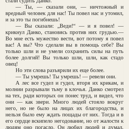
стали судить Данко.
— Ты, — сказали они, — ничтожный и
вредный человек для нас! Ты повел нас и утомил,
и за это ты погибнешь!
— Вы сказали: „Веди!“ — и я повел! —
крикнул Данко, становясь против них грудью.—
Во мне есть мужество вести, вот потому я повел
вас! А вы? Что сделали вы в помощь себе? Вы
только шли и не умели сохранить силы на путь
более долгий! Вы только шли, шли, как стадо
овец!
Но эти слова разъярили их еще более.
— Ты умрешь! Ты умрешь! — ревели они.
А лес все гудел и гудел, вторя их крикам, и
молнии разрывали тьму в клочья. Данко смотрел
на тех, ради которых он понес труд, и видел, что
они — как звери. Много людей стояло вокруг
него, но не было на лицах их благородства, и
нельзя было ему ждать пощады от них. Тогда и в
его сердце вскипело негодование, но от жалости к
людям оно погасло. Он любил людей и думал,