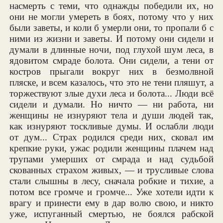
насмерть с теми, что однажды победили их, но
они не могли умереть в боях, потому что у них
были заветы, и коли б умерли они, то пропали б с
ними из жизни и заветы. И потому они сидели и
думали в длинные ночи, под глухой шум леса, в
ядовитом смраде болота. Они сидели, а тени от
костров прыгали вокруг них в безмолвной
пляске, и всем казалось, что это не тени пляшут, а
торжествуют злые духи леса и болота... Люди всё
сидели и думали. Но ничто — ни работа, ни
женщины не изнуряют тела и души людей так,
как изнуряют тоскливые думы. И ослабли люди
от дум... Страх родился среди них, сковал им
крепкие руки, ужас родили женщины плачем над
трупами умерших от смрада и над судьбой
скованных страхом живых, — и трусливые слова
стали слышны в лесу, сначала робкие и тихие, а
потом все громче и громче... Уже хотели идти к
врагу и принести ему в дар волю свою, и никто
уже, испуганный смертью, не боялся рабской