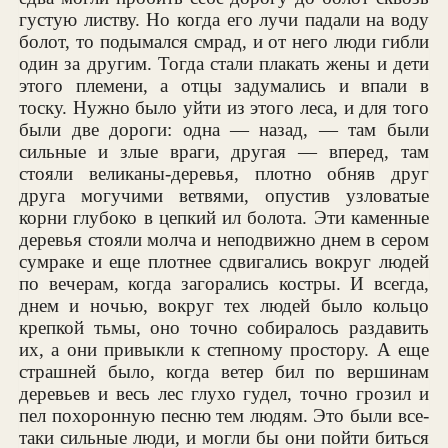
густую листву. Но когда его лучи падали на воду
болот, то подымался смрад, и от него люди гибли
один за другим. Тогда стали плакать жены и дети
этого племени, а отцы задумались и впали в
тоску. Нужно было уйти из этого леса, и для того
были две дороги: одна — назад, — там были
сильные и злые враги, другая — вперед, там
стояли великаны-деревья, плотно обняв друг
друга могучими ветвями, опустив узловатые
корни глубоко в цепкий ил болота. Эти каменные
деревья стояли молча и неподвижно днем в сером
сумраке и еще плотнее сдвигались вокруг людей
по вечерам, когда загорались костры. И всегда,
днем и ночью, вокруг тех людей было кольцо
крепкой тьмы, оно точно собиралось раздавить
их, а они привыкли к степному простору. А еще
страшней было, когда ветер бил по вершинам
деревьев и весь лес глухо гудел, точно грозил и
пел похоронную песню тем людям. Это были все-
таки сильные люди, и могли бы они пойти биться