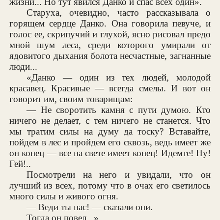
жизни... Но тут явился Данко и спас всех один».
Старуха, очевидно, часто рассказывала о
горящем сердце Данко. Она говорила певуче, и
голос ее, скрипучий и глухой, ясно рисовал предо
мной шум леса, среди которого умирали от
ядовитого дыхания болота несчастные, загнанные
люди...
«Данко — один из тех людей, молодой
красавец. Красивые — всегда смелы. И вот он
говорит им, своим товарищам:
— Не своротить камня с пути думою. Кто
ничего не делает, с тем ничего не станется. Что
мы тратим силы на думу да тоску? Вставайте,
пойдем в лес и пройдем его сквозь, ведь имеет же
он конец — все на свете имеет конец! Идемте! Ну!
Гей!..
Посмотрели на него и увидали, что он
лучший из всех, потому что в очах его светилось
много силы и живого огня.
— Веди ты нас! — сказали они.
Тогда он повел...»