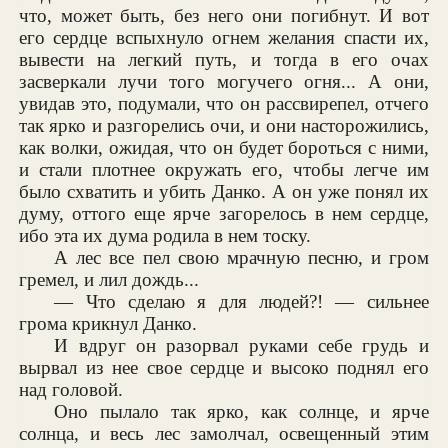
что, может быть, без него они погибнут. И вот
его сердце вспыхнуло огнем желания спасти их,
вывести на легкий путь, и тогда в его очах
засверкали лучи того могучего огня... А они,
увидав это, подумали, что он рассвирепел, отчего
так ярко и разгорелись очи, и они насторожились,
как волки, ожидая, что он будет бороться с ними,
и стали плотнее окружать его, чтобы легче им
было схватить и убить Данко. А он уже понял их
думу, оттого еще ярче загорелось в нем сердце,
ибо эта их дума родила в нем тоску.
А лес все пел свою мрачную песню, и гром
гремел, и лил дождь...
— Что сделаю я для людей?! — сильнее
грома крикнул Данко.
И вдруг он разорвал руками себе грудь и
вырвал из нее свое сердце и высоко поднял его
над головой.
Оно пылало так ярко, как солнце, и ярче
солнца, и весь лес замолчал, освещенный этим