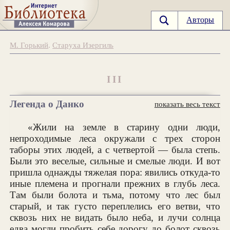
Авторы
М. Горький
.
Старуха Изергиль
III
Легенда о Данко
показать весь текст
«Жили на земле в старину одни люди,
непроходимые леса окружали с трех сторон
таборы этих людей, а с четвертой — была степь.
Были это веселые, сильные и смелые люди. И вот
пришла однажды тяжелая пора: явились откуда-то
иные племена и прогнали прежних в глубь леса.
Там были болота и тьма, потому что лес был
старый, и так густо переплелись его ветви, что
сквозь них не видать было неба, и лучи солнца
едва могли пробить себе дорогу до болот сквозь