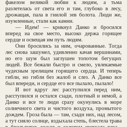
факелом великой любви к людям, а тьма
разлетелась от света его и там, глубоко в лесу,
дрожащая, пала в гнилой зев болота. Люди же,
изумленные, стали как камни.
— Идем! — крикнул Данко и бросился
вперед на свое место, высоко держа горящее
сердце и освещая им путь людям.
Они бросились за ним, очарованные. Тогда
лес снова зашумел, удивленно качая вершинами,
но его шум был заглушен топотом бегущих
людей. Все бежали быстро и смело, увлекаемые
чудесным зрелищем горящего сердца. И теперь
гибли, но гибли без жалоб и слез. А Данко все
был впереди, и сердце его все пылало, пылало!
И вот вдруг лес расступился перед ним,
расступился и остался сзади, плотный и немой, а
Данко и все те люди сразу окунулись в море
солнечного света и чистого воздуха, промытого
дождем. Гроза была — там, сзади них, над лесом,
а тут сияло солнце, вздыхала степь, блестела трава
в брильянтах дождя и золотом сверкала река...