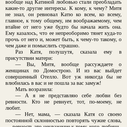
вообще над Катиной любовью стали преобладать
какие-то другие интересы. К кому, к чему? Митя
не знал, он ревновал Катю ко всем, ко всему,
главное, к тому общему, им воображаемому, чем
втайне от него уже будто бы начала жить она.
Ему казалось, что ее непреоборимо тянет куда-то
прочь от него и, может быть, к чему-то такому, о
чем даже и помыслить страшно.
Раз Катя, полушутя, сказала ему в
присутствии матери:
— Вы, Митя, вообще рассуждаете о
женщинах по Домострою. И из вас выйдет
совершенный Отелло. Вот уж никогда бы не
влюбилась в вас и не пошла за вас замуж!
Мать возразила:
— А я не представляю себе любви без
ревности. Кто не ревнует, тот, по-моему, не
любит.
— Нет, мама, — сказала Катя со своею
постоянной склонностью повторять чужие слова,
— ревность это неуважение к тому, кого любишь.