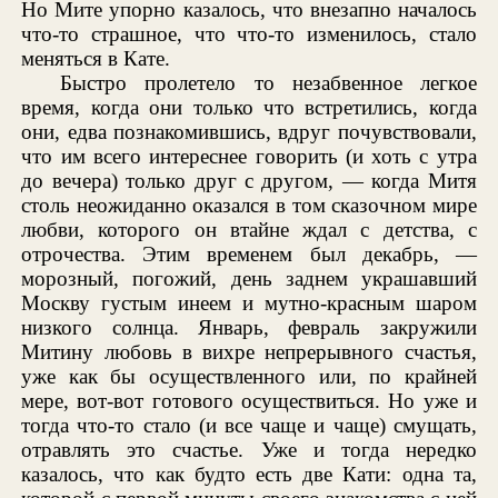
Но Мите упорно казалось, что внезапно началось
что-то страшное, что что-то изменилось, стало
меняться в Кате.
Быстро пролетело то незабвенное легкое
время, когда они только что встретились, когда
они, едва познакомившись, вдруг почувствовали,
что им всего интереснее говорить (и хоть с утра
до вечера) только друг с другом, — когда Митя
столь неожиданно оказался в том сказочном мире
любви, которого он втайне ждал с детства, с
отрочества. Этим временем был декабрь, —
морозный, погожий, день заднем украшавший
Москву густым инеем и мутно-красным шаром
низкого солнца. Январь, февраль закружили
Митину любовь в вихре непрерывного счастья,
уже как бы осуществленного или, по крайней
мере, вот-вот готового осуществиться. Но уже и
тогда что-то стало (и все чаще и чаще) смущать,
отравлять это счастье. Уже и тогда нередко
казалось, что как будто есть две Кати: одна та,