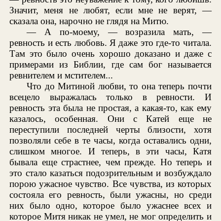
Значит, меня не любят, если мне не верят, —
сказала она, нарочно не глядя на Митю.
— А по-моему, — возразила мать, —
ревность и есть любовь. Я даже это где-то читала.
Там это было очень хорошо доказано и даже с
примерами из Библии, где сам бог называется
ревнителем и мстителем...
Что до Митиной любви, то она теперь почти
всецело выражалась только в ревности. И
ревность эта была не простая, а какая-то, как ему
казалось, особенная. Они с Катей еще не
переступили последней черты близости, хотя
позволяли себе в те часы, когда оставались одни,
слишком многое. И теперь, в эти часы, Катя
бывала еще страстнее, чем прежде. Но теперь и
это стало казаться подозрительным и возбуждало
порою ужасное чувство. Все чувства, из которых
состояла его ревность, были ужасны, но среди
них было одно, которое было ужаснее всех и
которое Митя никак не умел, не мог определить и