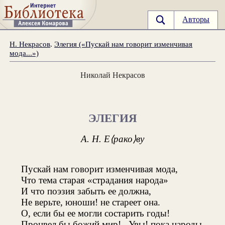
Авторы
Н. Некрасов
.
Элегия («Пускай нам говорит изменчивая
мода...»)
Николай Некрасов
ЭЛЕГИЯ
А. Н. Е⟨рако⟩ву
Пускай нам говорит изменчивая мода,
Что тема старая «страдания народа»
И что поэзия забыть ее должна,
Не верьте, юноши! не стареет она.
О, если бы ее могли состарить годы!
Процвел бы божий мир!.. Увы! пока народы