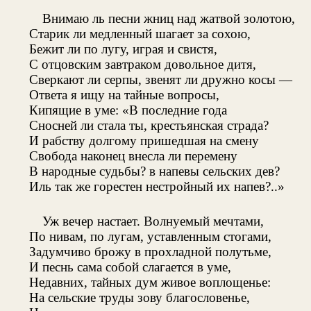
Внимаю ль песни жниц над жатвой золотою,
Старик ли медленный шагает за сохою,
Бежит ли по лугу, играя и свистя,
С отцовским завтраком довольное дитя,
Сверкают ли серпы, звенят ли дружно косы —
Ответа я ищу на тайные вопросы,
Кипящие в уме: «В последние года
Сносней ли стала ты, крестьянская страда?
И рабству долгому пришедшая на смену
Свобода наконец внесла ли перемену
В народные судьбы? в напевы сельских дев?
Иль так же горестен нестройный их напев?..»
Уж вечер настает. Волнуемый мечтами,
По нивам, по лугам, уставленным стогами,
Задумчиво брожу в прохладной полутьме,
И песнь сама собой слагается в уме,
Недавних, тайных дум живое воплощенье:
На сельские труды зову благословенье,