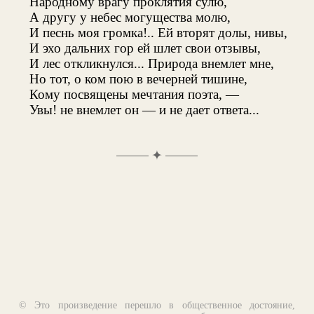
Народному врагу проклятия сулю,
А другу у небес могущества молю,
И песнь моя громка!.. Ей вторят долы, нивы,
И эхо дальних гор ей шлет свои отзывы,
И лес откликнулся... Природа внемлет мне,
Но тот, о ком пою в вечерней тишине,
Кому посвящены мечтания поэта, —
Увы! не внемлет он — и не дает ответа...
✦
© Это произведение перешло в общественное достояние,