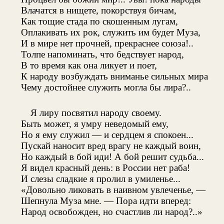
Влачатся в нищете, покорствуя бичам,
Как тощие стада по скошенным лугам,
Оплакивать их рок, служить им будет Муза,
И в мире нет прочней, прекраснее союза!..
Толпе напоминать, что бедствует народ,
В то время как она ликует и поет,
К народу возбуждать вниманье сильных мира
Чему достойнее служить могла бы лира?..
Я лиру посвятил народу своему.
Быть может, я умру неведомый ему,
Но я ему служил — и сердцем я спокоен...
Пускай наносит вред врагу не каждый воин,
Но каждый в бой иди! А бой решит судьба...
Я видел красный день: в России нет раба!
И слезы сладкие я пролил в умиленье...
«Довольно ликовать в наивном увлеченье, —
Шепнула Муза мне. — Пора идти вперед:
Народ освобожден, но счастлив ли народ?..»