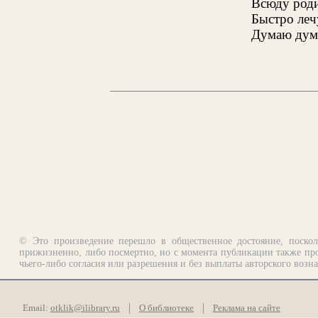
Всюду роди
Быстро леч
Думаю думу
© Это произведение перешло в общественное достояние, поскол
прижизненно, либо посмертно, но с момента публикации также про
чьего-либо согласия или разрешения и без выплаты авторского возн
Email:
otklik@ilibrary.ru
О библиотеке
Реклама на сайте