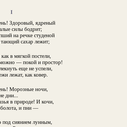
I
ень! Здоровый, ядреный
алые силы бодрит;
пший на речке студеной
 тающий сахар лежит;
 как в мягкой постели,
можно — покой и простор!
лекнуть еще не успели,
жи лежат, как ковер.
ень! Морозные ночи,
е дни...
азья в природе! И кочи,
болота, и пни —
 под сиянием лунным,