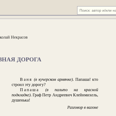
колай Некрасов
ЗНАЯ ДОРОГА
Ваня
(в кучерском армячке)
. Папаша! кто
строил эту дорогу?
Папаша
(в пальто на красной
подкладке)
. Граф Петр Андреевич Клейнмихель,
душенька!
Разговор в вагоне