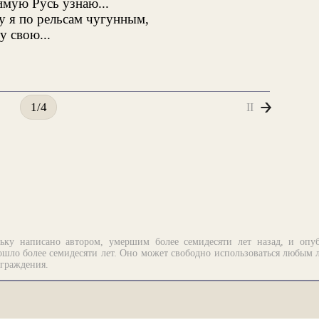
мую Русь узнаю...
у я по рельсам чугунным,
 свою...
II
1/4
ьку написано автором, умершим более семидесяти лет назад, и опу
шло более семидесяти лет. Оно может свободно использоваться любым 
аграждения.