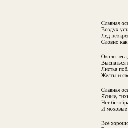
Славная ос
Воздух уст
Лед неокре
Словно как
Около леса,
Выспаться 
Листья поб
Желты и све
Славная ос
Ясные, тихи
Нет безобр
И моховые 
Всё хорошо