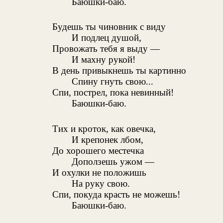
Баюшки-баю.
Будешь ты чиновник с виду
И подлец душой,
Провожать тебя я выду —
И махну рукой!
В день привыкнешь ты картинно
Спину гнуть свою...
Спи, пострел, пока невинный!
Баюшки-баю.
Тих и кроток, как овечка,
И крепонек лбом,
До хорошего местечка
Доползешь ужом —
И охулки не положишь
На руку свою.
Спи, покуда красть не можешь!
Баюшки-баю.