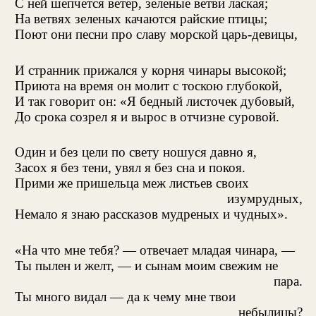
С ней шепчется ветер, зеленые ветви лаская;
На ветвях зеленых качаются райские птицы;
Поют они песни про славу морской царь-девицы,
И странник прижался у корня чинары высокой;
Приюта на время он молит с тоскою глубокой,
И так говорит он: «Я бедный листочек дубовый,
До срока созрел я и вырос в отчизне суровой.
Один и без цели по свету ношуся давно я,
Засох я без тени, увял я без сна и покоя.
Прими же пришельца меж листьев своих
изумрудных,
Немало я знаю рассказов мудреных и чудных».
«На что мне тебя? — отвечает младая чинара, —
Ты пылен и желт, — и сынам моим свежим не
пара.
Ты много видал — да к чему мне твои
небылицы?