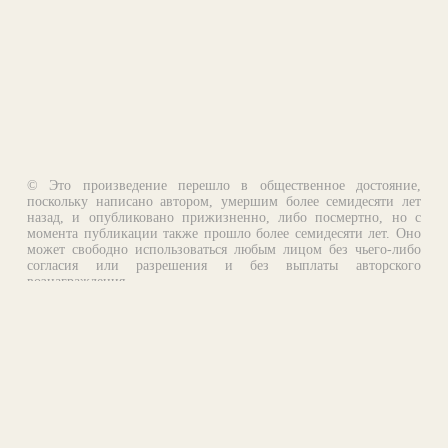
© Это произведение перешло в общественное достояние,
поскольку написано автором, умершим более семидесяти лет
назад, и опубликовано прижизненно, либо посмертно, но с
момента публикации также прошло более семидесяти лет. Оно
может свободно использоваться любым лицом без чьего-либо
согласия или разрешения и без выплаты авторского
вознаграждения.
Email:
otklik@ilibrary.ru
О библиотеке
Реклама на сайте
©1996—2026 Алексей Комаров. Подборка произведений,
оформление, программирование.