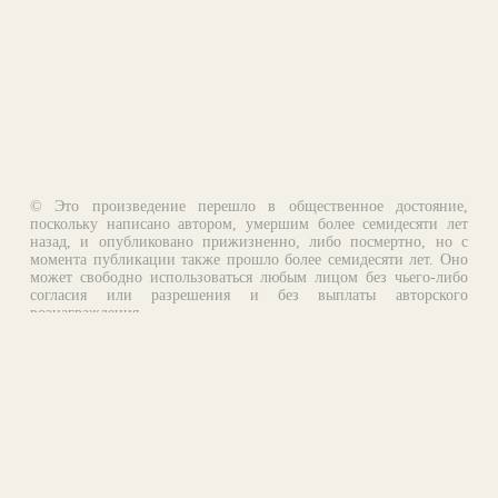
© Это произведение перешло в общественное достояние,
поскольку написано автором, умершим более семидесяти лет
назад, и опубликовано прижизненно, либо посмертно, но с
момента публикации также прошло более семидесяти лет. Оно
может свободно использоваться любым лицом без чьего-либо
согласия или разрешения и без выплаты авторского
вознаграждения.
Email:
otklik@ilibrary.ru
О библиотеке
Реклама на сайте
©1996—2026 Алексей Комаров. Подборка произведений,
оформление, программирование.