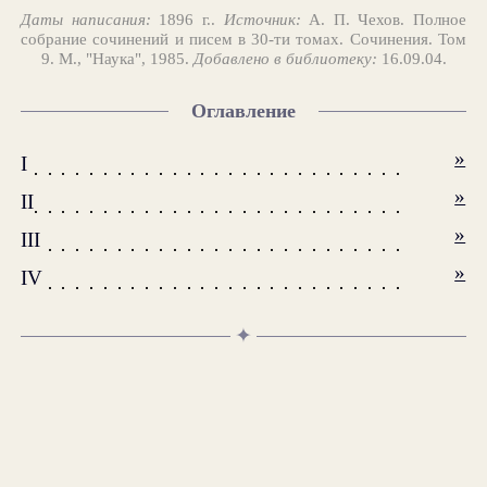
Даты написания:
1896 г..
Источник:
А. П. Чехов. Полное
собрание сочинений и писем в 30-ти томах. Сочинения. Том
9. М., "Наука", 1985.
Добавлено в библиотеку:
16.09.04.
Оглавление
»
I
»
II
»
III
»
IV
✦