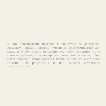
© Это произведение перешло в общественное достояние,
поскольку написано автором, умершим более семидесяти лет
назад, и опубликовано прижизненно, либо посмертно, но с
момента публикации также прошло более семидесяти лет. Оно
может свободно использоваться любым лицом без чьего-либо
согласия или разрешения и без выплаты авторского
вознаграждения.
Email:
otklik@ilibrary.ru
О библиотеке
Реклама на сайте
©1996—2026 Алексей Комаров. Подборка произведений,
оформление, программирование.