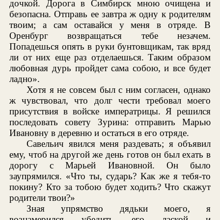
дочкой. Дорога в Симбирск мною очищена и
безопасна. Отправь ее завтра ж одну к родителям
твоим; а сам оставайся у меня в отряде. В
Оренбург возвращаться тебе незачем.
Попадешься опять в руки бунтовщикам, так вряд
ли от них еще раз отделаешься. Таким образом
любовная дурь пройдет сама собою, и все будет
ладно».
Хотя я не совсем был с ним согласен, однако
ж чувствовал, что долг чести требовал моего
присутствия в войске императрицы. Я решился
последовать совету Зурина: отправить Марью
Ивановну в деревню и остаться в его отряде.
Савельич явился меня раздевать; я объявил
ему, чтоб на другой же день готов он был ехать в
дорогу с Марьей Ивановной. Он было
заупрямился. «Что ты, сударь? Как же я тебя-то
покину? Кто за тобою будет ходить? Что скажут
родители твои?»
Зная упрямство дядьки моего, я
вознамерился убедить его лаской и