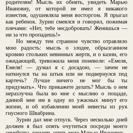
родителям! Мысль их обнять, увидеть Марью
Ивановну, от которой не имел я никакого
известия, одушевляла меня восторгом. Я прыгал
как ребенок. Зурин смеялся и говорил, пожимая
плечами: «Нет, тебе несдобровать! Женишься —
ни за что пропадешь!»
Но между тем странное чувство отравляло
мою радость: мысль о злодее, обрызганном
кровию стольких невинных жертв, и о казни, его
ожидающей, тревожила меня поневоле: «Емеля,
Емеля! — думал я с досадою, — зачем не
наткнулся ты на штык или не подвернулся под
картечь? Лучше ничего не мог бы ты
придумать». Что прикажете делать? Мысль о нем
неразлучна была во мне с мыслию о пощаде,
данной мне им в одну из ужасных минут его
жизни, и об избавлении моей невесты из рук
гнусного Швабрина.
Зурин дал мне отпуск. Через несколько дней
должен я был опять очутиться посреди моего
семейства, увидеть опять мою Марью Ивановну...