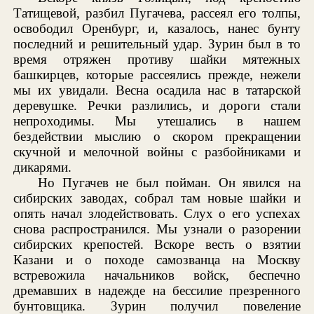
Татищевой, разбил Пугачева, рассеял его толпы,
освободил Оренбург, и, казалось, нанес бунту
последний и решительный удар. Зурин был в то
время отряжен противу шайки мятежных
башкирцев, которые рассеялись прежде, нежели
мы их увидали. Весна осадила нас в татарской
деревушке. Речки разлились, и дороги стали
непроходимы. Мы утешались в нашем
бездействии мыслию о скором прекращении
скучной и мелочной войны с разбойниками и
дикарями.
Но Пугачев не был пойман. Он явился на
сибирских заводах, собрал там новые шайки и
опять начал злодействовать. Слух о его успехах
снова распространился. Мы узнали о разорении
сибирских крепостей. Вскоре весть о взятии
Казани и о походе самозванца на Москву
встревожила начальников войск, беспечно
дремавших в надежде на бессилие презренного
бунтовщика. Зурин получил повеление