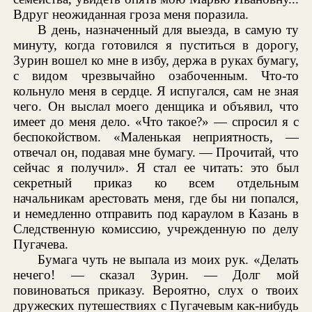
Вдруг неожиданная гроза меня поразила.
В день, назначенный для выезда, в самую ту
минуту, когда готовился я пуститься в дорогу,
Зурин вошел ко мне в избу, держа в руках бумагу,
с видом чрезвычайно озабоченным. Что-то
кольнуло меня в сердце. Я испугался, сам не зная
чего. Он выслал моего денщика и объявил, что
имеет до меня дело. «Что такое?» — спросил я с
беспокойством. «Маленькая неприятность, —
отвечал он, подавая мне бумагу. — Прочитай, что
сейчас я получил». Я стал ее читать: это был
секретный приказ ко всем отдельным
начальникам арестовать меня, где бы ни попался,
и немедленно отправить под караулом в Казань в
Следственную комиссию, учрежденную по делу
Пугачева.
Бумага чуть не выпала из моих рук. «Делать
нечего! — сказал Зурин. — Долг мой
повиноваться приказу. Вероятно, слух о твоих
дружеских путешествиях с Пугачевым как-нибудь