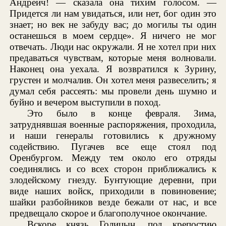
Андреич! — сказала она тихим голосом. —
Придется ли нам увидаться, или нет, бог один это
знает; но век не забуду вас; до могилы ты один
останешься в моем сердце». Я ничего не мог
отвечать. Люди нас окружали. Я не хотел при них
предаваться чувствам, которые меня волновали.
Наконец она уехала. Я возвратился к Зурину,
грустен и молчалив. Он хотел меня развеселить; я
думал себя рассеять: мы провели день шумно и
буйно и вечером выступили в поход.
Это было в конце февраля. Зима,
затруднявшая военные распоряжения, проходила,
и наши генералы готовились к дружному
содействию. Пугачев все еще стоял под
Оренбургом. Между тем около его отряды
соединялись и со всех сторон приближались к
злодейскому гнезду. Бунтующие деревни, при
виде наших войск, приходили в повиновение;
шайки разбойников везде бежали от нас, и все
предвещало скорое и благополучное окончание.
Вскоре князь Голицын, под крепостию