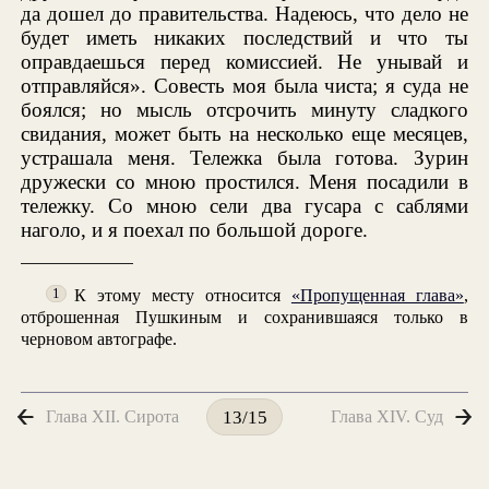
да дошел до правительства. Надеюсь, что дело не
будет иметь никаких последствий и что ты
оправдаешься перед комиссией. Не унывай и
отправляйся». Совесть моя была чиста; я суда не
боялся; но мысль отсрочить минуту сладкого
свидания, может быть на несколько еще месяцев,
устрашала меня. Тележка была готова. Зурин
дружески со мною простился. Меня посадили в
тележку. Со мною сели два гусара с саблями
наголо, и я поехал по большой дороге.
К этому месту относится
«Пропущенная глава»
,
1
отброшенная Пушкиным и сохранившаяся только в
черновом автографе.
Глава XII. Сирота
Глава XIV. Суд
13/15