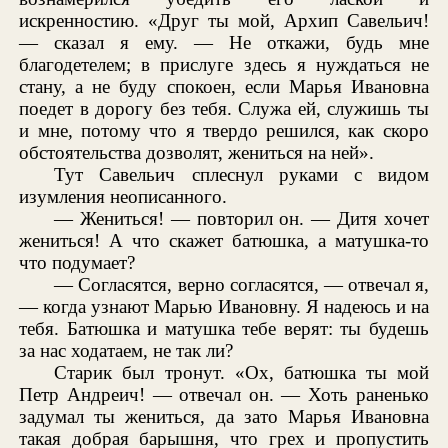
искренностию. «Друг ты мой, Архип Савельич!
— сказал я ему. — Не откажи, будь мне
благодетелем; в прислуге здесь я нуждаться не
стану, а не буду спокоен, если Марья Ивановна
поедет в дорогу без тебя. Служа ей, служишь ты
и мне, потому что я твердо решился, как скоро
обстоятельства дозволят, жениться на ней».
Тут Савельич сплеснул руками с видом
изумления неописанного.
— Жениться! — повторил он. — Дитя хочет
жениться! А что скажет батюшка, а матушка-то
что подумает?
— Согласятся, верно согласятся, — отвечал я,
— когда узнают Марью Ивановну. Я надеюсь и на
тебя. Батюшка и матушка тебе верят: ты будешь
за нас ходатаем, не так ли?
Старик был тронут. «Ох, батюшка ты мой
Петр Андреич! — отвечал он. — Хоть раненько
задумал ты жениться, да зато Марья Ивановна
такая добрая барышня, что грех и пропустить