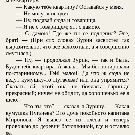
мне квартиру.
— Какую тебе квартиру? Оставайся у меня.
— Не могу: я не один.
— Ну, подавай сюда и товарища.
— Я не с товарищем; я... с дамою.
— С дамою! Где же ты ее подцепил? Эге,
брат! — (При сих словах Зурин засвистел так
выразительно, что все захохотали, а я совершенно
смутился.)
— Ну, — продолжал Зурин, — так и быть.
Будет тебе квартира. А жаль... Мы бы попировали
по-старинному... Гей! малой! Да что ж сюда не
ведут кумушку-то Пугачева? или она упрямится?
Сказать ей, чтоб она не боялась: барин-де
прекрасный; ничем не обидит, да хорошенько ее в
шею.
— Что ты это? — сказал я Зурину. — Какая
кумушка Пугачева? Это дочь покойного капитана
Миронова. Я вывез ее из плена и теперь
провожаю до деревни батюшкиной, где и оставлю
ее.