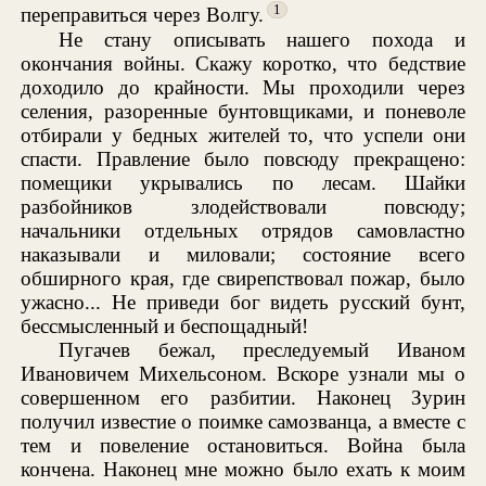
1
переправиться через Волгу.
Не стану описывать нашего похода и
окончания войны. Скажу коротко, что бедствие
доходило до крайности. Мы проходили через
селения, разоренные бунтовщиками, и поневоле
отбирали у бедных жителей то, что успели они
спасти. Правление было повсюду прекращено:
помещики укрывались по лесам. Шайки
разбойников злодействовали повсюду;
начальники отдельных отрядов самовластно
наказывали и миловали; состояние всего
обширного края, где свирепствовал пожар, было
ужасно... Не приведи бог видеть русский бунт,
бессмысленный и беспощадный!
Пугачев бежал, преследуемый Иваном
Ивановичем Михельсоном. Вскоре узнали мы о
совершенном его разбитии. Наконец Зурин
получил известие о поимке самозванца, а вместе с
тем и повеление остановиться. Война была
кончена. Наконец мне можно было ехать к моим