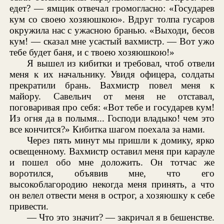
едет? — ямщик отвечал громогласно: «Государев
кум со своею хозяюшкою». Вдруг толпа гусаров
окружила нас с ужасною бранью. «Выходи, бесов
кум! — сказал мне усастый вахмистр. — Вот ужо
тебе будет баня, и с твоею хозяюшкою!»
Я вышел из кибитки и требовал, чтоб отвели
меня к их начальнику. Увидя офицера, солдаты
прекратили брань. Вахмистр повел меня к
майору. Савельич от меня не отставал,
поговаривая про себя: «Вот тебе и государев кум!
Из огня да в полымя... Господи владыко! чем это
все кончится?» Кибитка шагом поехала за нами.
Через пять минут мы пришли к домику, ярко
освещенному. Вахмистр оставил меня при карауле
и пошел обо мне доложить. Он тотчас же
воротился, объявив мне, что его
высокоблагородию некогда меня принять, а что
он велел отвести меня в острог, а хозяюшку к себе
привести.
— Что это значит? — закричал я в бешенстве.