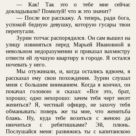
— Как! Так это о тебе мне сейчас
докладывали? Помилуй! что ж это значит?
— После все расскажу. А теперь, ради бога,
успокой бедную девушку, которую гусары твои
перепугали.
Зурин тотчас распорядился. Он сам вышел на
улицу извиняться перед Марьей Ивановной в
невольном недоразумении и приказал вахмистру
отвести ей лучшую квартиру в городе. Я остался
ночевать у него.
Мы отужинали, и, когда остались вдвоем, я
рассказал ему свои похождения. Зурин слушал
меня с большим вниманием. Когда я кончил, он
покачал головою и сказал: «Все это, брат,
хорошо; одно нехорошо: зачем тебя черт несет
жениться? Я, честный офицер, не захочу тебя
обманывать: поверь же ты мне, что женитьба
блажь. Ну, куда тебе возиться с женою да
нянчиться с ребятишками? Эй, плюнь.
Послушайся меня: развяжись ты с капитанскою