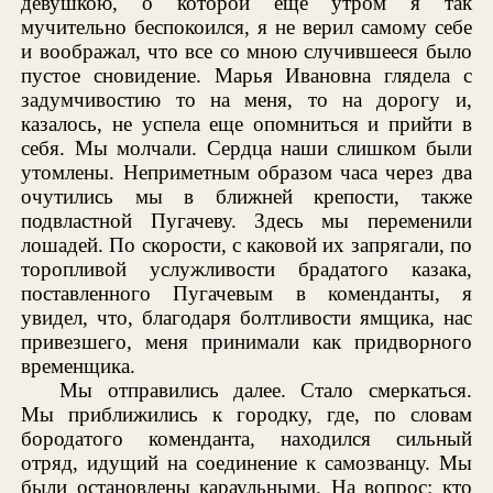
девушкою, о которой еще утром я так
мучительно беспокоился, я не верил самому себе
и воображал, что все со мною случившееся было
пустое сновидение. Марья Ивановна глядела с
задумчивостию то на меня, то на дорогу и,
казалось, не успела еще опомниться и прийти в
себя. Мы молчали. Сердца наши слишком были
утомлены. Неприметным образом часа через два
очутились мы в ближней крепости, также
подвластной Пугачеву. Здесь мы переменили
лошадей. По скорости, с каковой их запрягали, по
торопливой услужливости брадатого казака,
поставленного Пугачевым в коменданты, я
увидел, что, благодаря болтливости ямщика, нас
привезшего, меня принимали как придворного
временщика.
Мы отправились далее. Стало смеркаться.
Мы приближились к городку, где, по словам
бородатого коменданта, находился сильный
отряд, идущий на соединение к самозванцу. Мы
были остановлены караульными. На вопрос: кто