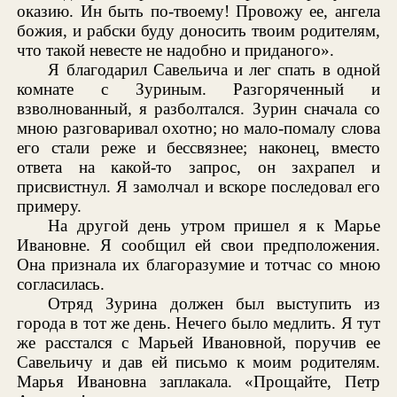
оказию. Ин быть по-твоему! Провожу ее, ангела
божия, и рабски буду доносить твоим родителям,
что такой невесте не надобно и приданого».
Я благодарил Савельича и лег спать в одной
комнате с Зуриным. Разгоряченный и
взволнованный, я разболтался. Зурин сначала со
мною разговаривал охотно; но мало-помалу слова
его стали реже и бессвязнее; наконец, вместо
ответа на какой-то запрос, он захрапел и
присвистнул. Я замолчал и вскоре последовал его
примеру.
На другой день утром пришел я к Марье
Ивановне. Я сообщил ей свои предположения.
Она признала их благоразумие и тотчас со мною
согласилась.
Отряд Зурина должен был выступить из
города в тот же день. Нечего было медлить. Я тут
же расстался с Марьей Ивановной, поручив ее
Савельичу и дав ей письмо к моим родителям.
Марья Ивановна заплакала. «Прощайте, Петр