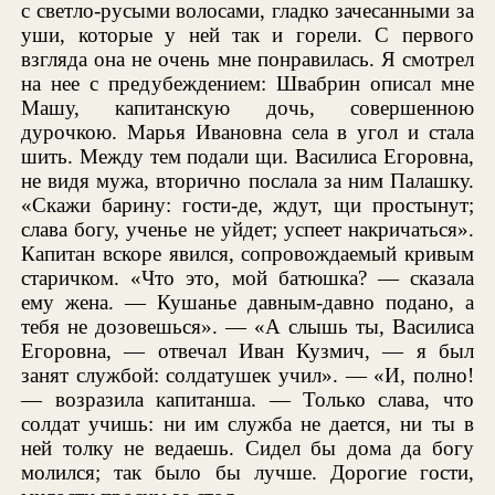
с светло-русыми волосами, гладко зачесанными за
уши, которые у ней так и горели. С первого
взгляда она не очень мне понравилась. Я смотрел
на нее с предубеждением: Швабрин описал мне
Машу, капитанскую дочь, совершенною
дурочкою. Марья Ивановна села в угол и стала
шить. Между тем подали щи. Василиса Егоровна,
не видя мужа, вторично послала за ним Палашку.
«Скажи барину: гости-де, ждут, щи простынут;
слава богу, ученье не уйдет; успеет накричаться».
Капитан вскоре явился, сопровождаемый кривым
старичком. «Что это, мой батюшка? — сказала
ему жена. — Кушанье давным-давно подано, а
тебя не дозовешься». — «А слышь ты, Василиса
Егоровна, — отвечал Иван Кузмич, — я был
занят службой: солдатушек учил». — «И, полно!
— возразила капитанша. — Только слава, что
солдат учишь: ни им служба не дается, ни ты в
ней толку не ведаешь. Сидел бы дома да богу
молился; так было бы лучше. Дорогие гости,