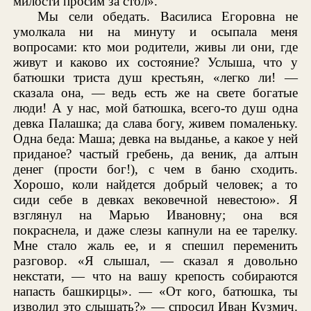
милости просим за стол».
Мы сели обедать. Василиса Егоровна не
умолкала ни на минуту и осыпала меня
вопросами: кто мои родители, живы ли они, где
живут и каково их состояние? Услыша, что у
батюшки триста душ крестьян, «легко ли! —
сказала она, — ведь есть же на свете богатые
люди! А у нас, мой батюшка, всего-то душ одна
девка Палашка; да слава богу, живем помаленьку.
Одна беда: Маша; девка на выданье, а какое у ней
приданое? частый гребень, да веник, да алтын
денег (прости бог!), с чем в баню сходить.
Хорошо, коли найдется добрый человек; а то
сиди себе в девках вековечной невестою». Я
взглянул на Марью Ивановну; она вся
покраснела, и даже слезы капнули на ее тарелку.
Мне стало жаль ее, и я спешил переменить
разговор. «Я слышал, — сказал я довольно
некстати, — что на вашу крепость собираются
напасть башкирцы». — «От кого, батюшка, ты
изволил это слышать?» — спросил Иван Кузмич.