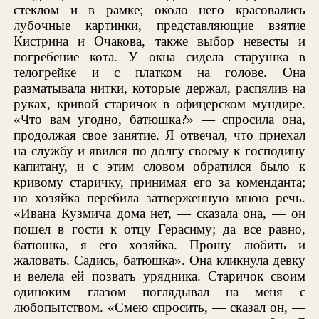
стеклом и в рамке; около него красовались
лубочные картинки, представляющие взятие
Кистрина и Очакова, также выбор невесты и
погребение кота. У окна сидела старушка в
телогрейке и с платком на голове. Она
разматывала нитки, которые держал, распялив на
руках, кривой старичок в офицерском мундире.
«Что вам угодно, батюшка?» — спросила она,
продолжая свое занятие. Я отвечал, что приехал
на службу и явился по долгу своему к господину
капитану, и с этим словом обратился было к
кривому старичку, принимая его за коменданта;
но хозяйка перебила затверженную мною речь.
«Ивана Кузмича дома нет, — сказала она, — он
пошел в гости к отцу Герасиму; да все равно,
батюшка, я его хозяйка. Прошу любить и
жаловать. Садись, батюшка». Она кликнула девку
и велела ей позвать урядника. Старичок своим
одиноким глазом поглядывал на меня с
любопытством. «Смею спросить, — сказал он, —