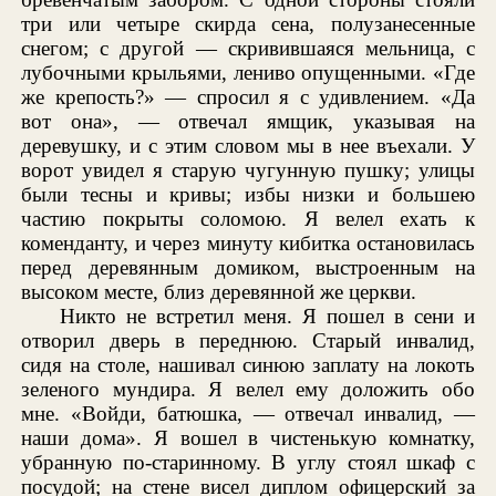
три или четыре скирда сена, полузанесенные
снегом; с другой — скривившаяся мельница, с
лубочными крыльями, лениво опущенными. «Где
же крепость?» — спросил я с удивлением. «Да
вот она», — отвечал ямщик, указывая на
деревушку, и с этим словом мы в нее въехали. У
ворот увидел я старую чугунную пушку; улицы
были тесны и кривы; избы низки и большею
частию покрыты соломою. Я велел ехать к
коменданту, и через минуту кибитка остановилась
перед деревянным домиком, выстроенным на
высоком месте, близ деревянной же церкви.
Никто не встретил меня. Я пошел в сени и
отворил дверь в переднюю. Старый инвалид,
сидя на столе, нашивал синюю заплату на локоть
зеленого мундира. Я велел ему доложить обо
мне. «Войди, батюшка, — отвечал инвалид, —
наши дома». Я вошел в чистенькую комнатку,
убранную по-старинному. В углу стоял шкаф с
посудой; на стене висел диплом офицерский за