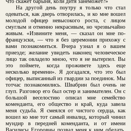
Что скажет барыня, коли дитя занеможет?»
На другой день поутру я только что стал
одеваться, как дверь отворилась, и ко мне вошел
молодой офицер невысокого роста, с лицом
смуглым и отменно некрасивым, но чрезвычайно
живым. «Извините меня, — сказал он мне по-
французски, — что я без церемонии прихожу с
вами познакомиться. Вчера узнал я о вашем
приезде; желание увидеть наконец человеческое
лицо так овладело мною, что я не вытерпел. Вы
это поймете, когда проживете здесь еще
несколько времени». Я догадался, что это был
офицер, выписанный из гвардии за поединок. Мы
тотчас познакомились. Швабрин был очень не
глуп. Разговор его был остер и занимателен. Он с
большой веселостию описал мне семейство
коменданта, его общество и край, куда завела
меня судьба. Я смеялся от чистого сердца, как
вошел ко мне тот самый инвалид, который чинил
мундир в передней коменданта, и от имени
Василисы Егоровны позвал меня к ним обедать.