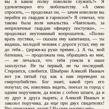
вы в каком полку изволили служить?» Я
удовлетворил его любопытству. «А смею
спросить, — продолжал он, — зачем изволили вы
перейти из гвардии в гарнизон?» Я отвечал, что
такова была воля начальства. «Чаятельно, за
неприличные гвардии офицеру поступки», —
продолжал неутомимый вопрошатель. «Полно
врать пустяки, — сказала ему капитанша, — ты
видишь, молодой человек с дороги устал; ему не
до тебя... (держи-ка руки прямее...). А ты, мой
батюшка, — продолжала она, обращаясь ко мне,
— не печалься, что тебя упекли в наше
захолустье. Не ты первый, не ты последний.
Стерпится, слюбится. Швабрин Алексей Иваныч
вот уж пятый год как к нам переведен за
смертоубийство. Бог знает, какой грех его
попутал; он, изволишь видеть, поехал за город с
одним поручиком, да взяли с собою шпаги, да и
ну друг в друга пырять; а Алексей Иваныч и
заколол поручика, да еще при двух свидетелях!
Что прикажешь делать? На грех мастера нет».