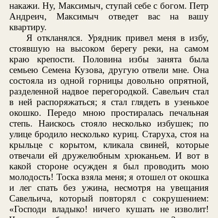
накажи. Ну, Максимыч, ступай себе с богом. Петр
Андреич, Максимыч отведет вас на вашу
квартиру.
Я откланялся. Урядник привел меня в избу,
стоявшую на высоком берегу реки, на самом
краю крепости. Половина избы занята была
семьею Семена Кузова, другую отвели мне. Она
состояла из одной горницы довольно опрятной,
разделенной надвое перегородкой. Савельич стал
в ней распоряжаться; я стал глядеть в узенькое
окошко. Передо мною простиралась печальная
степь. Наискось стояло несколько избушек; по
улице бродило несколько куриц. Старуха, стоя на
крыльце с корытом, кликала свиней, которые
отвечали ей дружелюбным хрюканьем. И вот в
какой стороне осужден я был проводить мою
молодость! Тоска взяла меня; я отошел от окошка
и лег спать без ужина, несмотря на увещания
Савельича, который повторял с сокрушением:
«Господи владыко! ничего кушать не изволит!