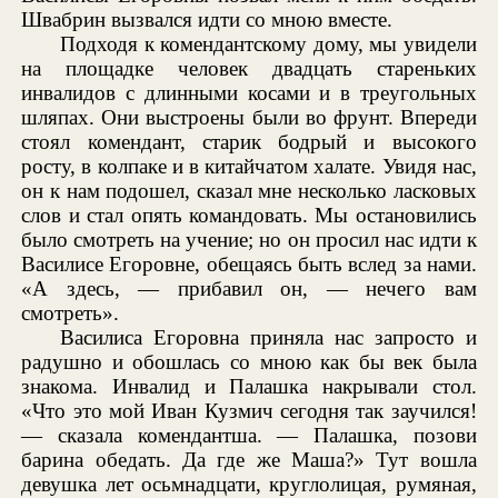
Швабрин вызвался идти со мною вместе.
Подходя к комендантскому дому, мы увидели
на площадке человек двадцать стареньких
инвалидов с длинными косами и в треугольных
шляпах. Они выстроены были во фрунт. Впереди
стоял комендант, старик бодрый и высокого
росту, в колпаке и в китайчатом халате. Увидя нас,
он к нам подошел, сказал мне несколько ласковых
слов и стал опять командовать. Мы остановились
было смотреть на учение; но он просил нас идти к
Василисе Егоровне, обещаясь быть вслед за нами.
«А здесь, — прибавил он, — нечего вам
смотреть».
Василиса Егоровна приняла нас запросто и
радушно и обошлась со мною как бы век была
знакома. Инвалид и Палашка накрывали стол.
«Что это мой Иван Кузмич сегодня так заучился!
— сказала комендантша. — Палашка, позови
барина обедать. Да где же Маша?» Тут вошла
девушка лет осьмнадцати, круглолицая, румяная,