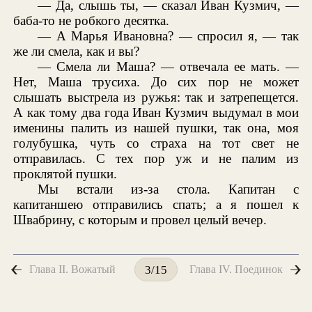
— Да, слышь ты, — сказал Иван Кузмич, —
баба-то не робкого десятка.
— А Марья Ивановна? — спросил я, — так
же ли смела, как и вы?
— Смела ли Маша? — отвечала ее мать. —
Нет, Маша трусиха. До сих пор не может
слышать выстрела из ружья: так и затрепещется.
А как тому два года Иван Кузмич выдумал в мои
именины палить из нашей пушки, так она, моя
голубушка, чуть со страха на тот свет не
отправилась. С тех пор уж и не палим из
проклятой пушки.
Мы встали из-за стола. Капитан с
капитаншею отправились спать; а я пошел к
Швабрину, с которым и провел целый вечер.
Глава II. Вожатый
Глава IV. Поединок
3/15