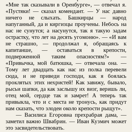
«Мне так сказывали в Оренбурге», — отвечал я.
«Пустяки! — сказал комендант. — У нас давно
ничего не слыхать. Башкирцы — народ
напуганный, да и киргизцы проучены. Небось на
нас не сунутся; а насунутся, так я такую задам
острастку, что лет на десять угомоню». — «И вам
не страшно, — продолжал я, обращаясь к
капитанше, — оставаться в крепости,
подверженной таким опасностям?» —
«Привычка, мой батюшка, — отвечала она. —
Тому лет двадцать как нас из полка перевели
сюда, и не приведи господи, как я боялась
проклятых этих нехристей! Как завижу, бывало,
рысьи шапки, да как заслышу их визг, веришь ли,
отец мой, сердце так и замрет! А теперь так
привыкла, что и с места не тронусь, как придут
нам сказать, что злодеи около крепости рыщут».
— Василиса Егоровна прехрабрая дама, —
заметил важно Швабрин. — Иван Кузмич может
это засвидетельствовать.