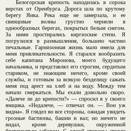
Белогорская крепость находилась в сорока
верстах от Оренбурга. Дорога шла по крутому
берегу Яика. Река еще не замерзала, и ее
свинцовые волны грустно чернели в
однообразных берегах, покрытых белым снегом.
За ними простирались киргизские степи. Я
погрузился в размышления, большею частию
печальные. Гарнизонная жизнь мало имела для
меня привлекательности. Я старался вообразить
себе капитана Миронова, моего будущего
начальника, и представлял его строгим, сердитым
стариком, не знающим ничего, кроме своей
службы, и готовым за всякую безделицу сажать
меня под арест на хлеб и на воду. Между тем
начало смеркаться. Мы ехали довольно скоро.
«Далече ли до крепости?» — спросил я у своего
ямщика. «Недалече, — отвечал он. — Вон уж
видна». Я глядел во все стороны, ожидая увидеть
грозные бастионы, башни и вал; но ничего не
видал, кроме деревушки, окруженной
бревенчатым забором. С одной стороны стояли