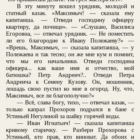
В эту минуту вошел урядник, молодой и
статный казак. «Максимыч! — сказала ему
капитанша. — Отведи господину офицеру
квартиру, да почище». — «Слушаю, Василиса
Егоровна, — отвечал урядник. — Не поместить
ли его благородие к Ивану Полежаеву?» —
«Врешь, Максимыч, — сказала капитанша, — у
Полежаева и так тесно; он же мне кум и помнит,
что мы его начальники. Отведи господина
офицера... как ваше имя и отчество, мой
батюшка? Петр Андреич?.. Отведи Петра
Андреича к Семену Кузову. Он, мошенник,
лошадь свою пустил ко мне в огород. Ну, что,
Максимыч, все ли благополучно?»
— Всё, слава богу, тихо, — отвечал казак, —
только капрал Прохоров подрался в бане с
Устиньей Негулиной за шайку горячей воды.
— Иван Игнатьич! — сказала капитанша
кривому старичку. — Разбери Прохорова с
Устиньей, кто прав, кто виноват. Да обоих и