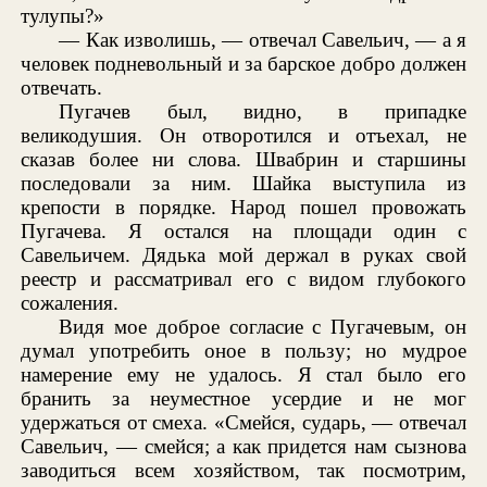
тулупы?»
— Как изволишь, — отвечал Савельич, — а я
человек подневольный и за барское добро должен
отвечать.
Пугачев был, видно, в припадке
великодушия. Он отворотился и отъехал, не
сказав более ни слова. Швабрин и старшины
последовали за ним. Шайка выступила из
крепости в порядке. Народ пошел провожать
Пугачева. Я остался на площади один с
Савельичем. Дядька мой держал в руках свой
реестр и рассматривал его с видом глубокого
сожаления.
Видя мое доброе согласие с Пугачевым, он
думал употребить оное в пользу; но мудрое
намерение ему не удалось. Я стал было его
бранить за неуместное усердие и не мог
удержаться от смеха. «Смейся, сударь, — отвечал
Савельич, — смейся; а как придется нам сызнова
заводиться всем хозяйством, так посмотрим,