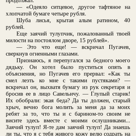
продолжал:
— «Одеяло ситцевое, другое тафтяное на
хлопчатой бумаге четыре рубля.
Шуба лисья, крытая алым ратином, 40
рублей.
Еще заячий тулупчик, пожалованный твоей
милости на постоялом дворе, 15 рублей».
— Это что еще! — вскричал Пугачев,
сверкнув огненными глазами.
Признаюсь, я перепугался за бедного моего
дядьку. Он хотел было пуститься опять в
объяснения, но Пугачев его прервал: «Как ты
смел лезть ко мне с такими пустяками? —
вскричал он, выхватя бумагу из рук секретаря и
бросив ее в лицо Савельичу. — Глупый старик!
Их обобрали: экая беда? Да ты должен, старый
хрыч, вечно бога молить за меня да за моих
ребят за то, что ты и с барином-то своим не
висите здесь вместе с моими ослушниками...
Заячий тулуп! Я-те дам заячий тулуп! Да знаешь
ли ты, что я с тебя живого кожу велю содрать на