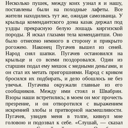
Несколько пушек, между коих узнал я и нашу,
поставлены были на походные лафеты. Все
жители находились тут же, ожидая самозванца. У
крыльца комендантского дома казак держал под
уздцы прекрасную белую лошадь киргизской
породы. Я искал глазами тела комендантши. Оно
было отнесено немного в сторону и прикрыто
рогожею. Наконец Пугачев вышел из сеней.
Народ снял шапки. Пугачев остановился на
крыльце и со всеми поздоровался. Один из
старшин подал ему мешок с медными деньгами, и
он стал их метать пригоршнями. Народ с криком
бросился их подбирать, и дело обошлось не без
увечья. Пугачева окружали главные из его
сообщников. Между ими стоял и Швабрин.
Взоры наши встретились; в моем он мог прочесть
презрение, и он отворотился с выражением
искренней злобы и притворной насмешливости.
Пугачев, увидев меня в толпе, кивнул мне
головою и подозвал к себе. «Слушай, — сказал