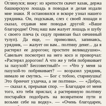
Оглянулся; вижу: из крепости скачет казак, держа
башкирскую лошадь в поводья и делая издали
мне знаки. Я остановился и вскоре узнал нашего
урядника. Он, подскакав, слез с своей лошади и
сказал, отдавая мне поводья другой: «Ваше
благородие! Отец наш вам жалует лошадь и шубу
с своего плеча (к седлу привязан был овчинный
тулуп). Да еще, — примолвил, запинаясь,
урядник, — жалует он вам... полтину денег... да я
растерял ее дорогою; простите великодушно».
Савельич посмотрел на него косо и проворчал:
«Растерял дорогою! А что же у тебя побрякивает
за пазухой? Бессовестный!» — «Что у меня за
пазухой-то побрякивает? — возразил урядник,
нимало не смутясь. — Бог с тобою, старинушка!
Это бренчит уздечка, а не полтина». — «Добро,
— сказал я, прерывая спор. — Благодари от меня
того, кто тебя прислал; а растерянную полтину
постарайся подобрать на возвратном пути и
возьми себе на водку». — «Очень благодарен,