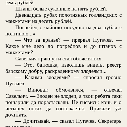
семь рублей.
Штаны белые суконные на пять рублей.
Двенадцать рубах полотняных голландских с
манжетами на десять рублей.
Погребец с чайною посудою на два рубля с
полтиною...»
— Что за вранье? — прервал Пугачев. —
Какое мне дело до погребцов и до штанов с
манжетами?
Савельич крякнул и стал объясняться.
— Это, батюшка, изволишь видеть, реестр
барскому добру, раскраденному злодеями...
— Какими злодеями? — спросил грозно
Пугачев.
— Виноват: обмолвился, — отвечал
Савельич. — Злодеи не злодеи, а твои ребята таки
пошарили да порастаскали. Не гневись: конь и о
четырех ногах да спотыкается. Прикажи уж
дочитать.
— Дочитывай, — сказал Пугачев. Секретарь