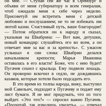
он мне. — Ступай сей же час в Оренбург и
объяви от меня губернатору и всем генералам,
чтоб ожидали меня к себе через неделю.
Присоветуй им встретить меня с детской
любовию и послушанием; не то не избежать им
лютой казни. Счастливый путь, ваше благородие!
— Потом обратился он к народу и сказал,
указывая на Швабрина: — Вот вам, детушки,
новый командир: слушайтесь его во всем, а он
отвечает мне за вас и за крепость». С ужасом
услышал я сии слова: Швабрин делался
начальником крепости; Марья Ивановна
оставалась в его власти! Боже, что с нею будет!
Пугачев сошел с крыльца. Ему подвели лошадь.
Он проворно вскочил в седло, не дождавшись
казаков, которые хотели было подсадить его.
В это время из толпы народа, вижу, выступил
мой Савельич, подходит к Пугачеву и подает ему
лист бумаги. Я не мог придумать, что из того
выйдет. «Это что?» — спросил важно Пугачев.
«Прочитай, так изволишь увидеть», — отвечал