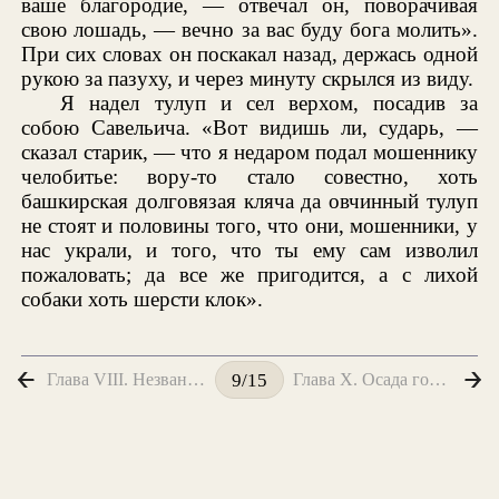
ваше благородие, — отвечал он, поворачивая
свою лошадь, — вечно за вас буду бога молить».
При сих словах он поскакал назад, держась одной
рукою за пазуху, и через минуту скрылся из виду.
Я надел тулуп и сел верхом, посадив за
собою Савельича. «Вот видишь ли, сударь, —
сказал старик, — что я недаром подал мошеннику
челобитье: вору-то стало совестно, хоть
башкирская долговязая кляча да овчинный тулуп
не стоят и половины того, что они, мошенники, у
нас украли, и того, что ты ему сам изволил
пожаловать; да все же пригодится, а с лихой
собаки хоть шерсти клок».
Глава VIII. Незваный гость
Глава X. Осада города
9/15