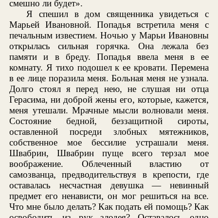
смешно ли будет».
Я спешил в дом священника увидеться с
Марьей Ивановной. Попадья встретила меня с
печальным известием. Ночью у Марьи Ивановны
открылась сильная горячка. Она лежала без
памяти и в бреду. Попадья ввела меня в ее
комнату. Я тихо подошел к ее кровати. Перемена
в ее лице поразила меня. Больная меня не узнала.
Долго стоял я перед нею, не слушая ни отца
Герасима, ни доброй жены его, которые, кажется,
меня утешали. Мрачные мысли волновали меня.
Состояние бедной, беззащитной сироты,
оставленной посреди злобных мятежников,
собственное мое бессилие устрашали меня.
Швабрин, Швабрин пуще всего терзал мое
воображение. Облеченный властию от
самозванца, предводительствуя в крепости, где
оставалась несчастная девушка — невинный
предмет его ненависти, он мог решиться на все.
Что мне было делать? Как подать ей помощь? Как
освободить из рук злодея? Оставалось одно