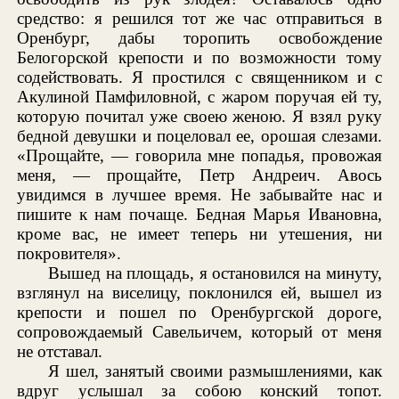
средство: я решился тот же час отправиться в
Оренбург, дабы торопить освобождение
Белогорской крепости и по возможности тому
содействовать. Я простился с священником и с
Акулиной Памфиловной, с жаром поручая ей ту,
которую почитал уже своею женою. Я взял руку
бедной девушки и поцеловал ее, орошая слезами.
«Прощайте, — говорила мне попадья, провожая
меня, — прощайте, Петр Андреич. Авось
увидимся в лучшее время. Не забывайте нас и
пишите к нам почаще. Бедная Марья Ивановна,
кроме вас, не имеет теперь ни утешения, ни
покровителя».
Вышед на площадь, я остановился на минуту,
взглянул на виселицу, поклонился ей, вышел из
крепости и пошел по Оренбургской дороге,
сопровождаемый Савельичем, который от меня
не отставал.
Я шел, занятый своими размышлениями, как
вдруг услышал за собою конский топот.