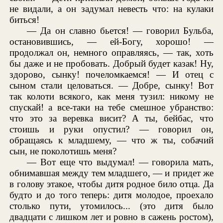
не видали, а он задумал невесть что: на кулаки
биться!
— Да он славно бьется! — говорил Бульба,
остановившись, — ей-Богу, хорошо! —
продолжал он, немного оправляясь, — так, хоть
бы даже и не пробовать. Добрый будет казак! Ну,
здорово, сынку! почеломкаемся! — И отец с
сыном стали целоваться. — Добре, сынку! Вот
так колоти всякого, как меня тузил: никому не
спускай! а все-таки на тебе смешное убранство:
что это за веревка висит? А ты, бейбас, что
стоишь и руки опустил? — говорил он,
обращаясь к младшему, — что ж ты, собачий
сын, не поколотишь меня?
— Вот еще что выдумал! — говорила мать,
обнимавшая между тем младшего, — и придет же
в голову этакое, чтобы дитя родное било отца. Да
будто и до того теперь: дитя молодое, проехало
столько пути, утомилось... (это дитя было
двадцати с лишком лет и ровно в сажень ростом),