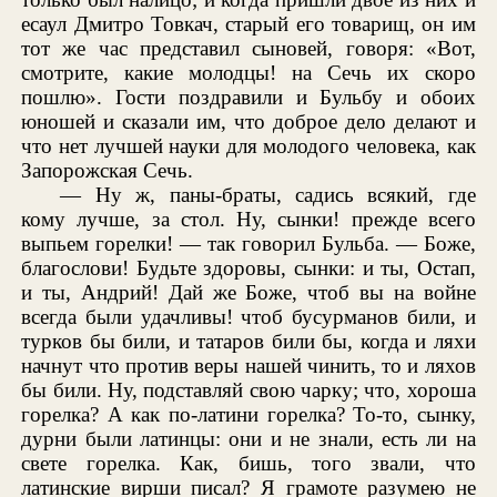
есаул Дмитро Товкач, старый его товарищ, он им
тот же час представил сыновей, говоря: «Вот,
смотрите, какие молодцы! на Сечь их скоро
пошлю». Гости поздравили и Бульбу и обоих
юношей и сказали им, что доброе дело делают и
что нет лучшей науки для молодого человека, как
Запорожская Сечь.
— Ну ж, паны-браты, садись всякий, где
кому лучше, за стол. Ну, сынки! прежде всего
выпьем горелки! — так говорил Бульба. — Боже,
благослови! Будьте здоровы, сынки: и ты, Остап,
и ты, Андрий! Дай же Боже, чтоб вы на войне
всегда были удачливы! чтоб бусурманов били, и
турков бы били, и татаров били бы, когда и ляхи
начнут что против веры нашей чинить, то и ляхов
бы били. Ну, подставляй свою чарку; что, хороша
горелка? А как по-латини горелка? То-то, сынку,
дурни были латинцы: они и не знали, есть ли на
свете горелка. Как, бишь, того звали, что
латинские вирши писал? Я грамоте разумею не