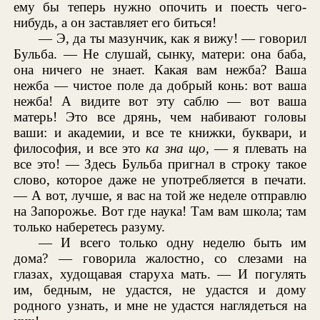
ему бы теперь нужно опочить и поесть чего-
нибудь, а он заставляет его биться!
— Э, да ты мазунчик, как я вижу! — говорил
Бульба. — Не слушай, сынку, матери: она баба,
она ничего не знает. Какая вам нежба? Ваша
нежба — чистое поле да добрый конь: вот ваша
нежба! А видите вот эту саблю — вот ваша
матерь! Это все дрянь, чем набивают головы
ваши: и академии, и все те книжки, буквари, и
философия, и все это
ка зна що,
— я плевать на
все это! — Здесь Бульба пригнал в строку такое
слово, которое даже не употребляется в печати.
— А вот, лучше, я вас на той же неделе отправлю
на Запорожье. Вот где наука! Там вам школа; там
только наберетесь разуму.
— И всего только одну неделю быть им
дома? — говорила жалостно, со слезами на
глазах, худощавая старуха мать. — И погулять
им, бедным, не удастся, не удастся и дому
родного узнать, и мне не удастся наглядеться на