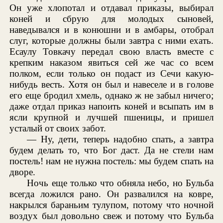
Он уже хлопотал и отдавал приказы, выбирал
коней и сбрую для молодых сыновей,
наведывался и в конюшни и в амбары, отобрал
слуг, которые должны были завтра с ними ехать.
Есаулу Товкачу передал свою власть вместе с
крепким наказом явиться сей же час со всем
полком, если только он подаст из Сечи какую-
нибудь весть. Хотя он был и навеселе и в голове
его еще бродил хмель, однако ж не забыл ничего;
даже отдал приказ напоить коней и всыпать им в
ясли крупной и лучшей пшеницы, и пришел
усталый от своих забот.
— Ну, дети, теперь надобно спать, а завтра
будем делать то, что Бог даст. Да не стели нам
постель! нам не нужна постель: мы будем спать на
дворе.
Ночь еще только что обняла небо, но Бульба
всегда ложился рано. Он развалился на ковре,
накрылся бараньим тулупом, потому что ночной
воздух был довольно свеж и потому что Бульба