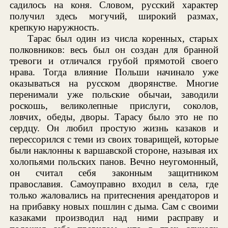
садилось на коня. Словом, русский характер
получил здесь могучий, широкий размах,
крепкую наружность.
Тарас был один из числа коренных, старых
полковников: весь был он создан для бранной
тревоги и отличался грубой прямотой своего
нрава. Тогда влияние Польши начинало уже
оказываться на русском дворянстве. Многие
перенимали уже польские обычаи, заводили
роскошь, великолепные прислуги, соколов,
ловчих, обеды, дворы. Тарасу было это не по
сердцу. Он любил простую жизнь казаков и
перессорился с теми из своих товарищей, которые
были наклонны к варшавской стороне, называя их
холопьями польских панов. Вечно неугомонный,
он считал себя законным защитником
православия. Самоуправно входил в села, где
только жаловались на притеснения арендаторов и
на прибавку новых пошлин с дыма. Сам с своими
казаками производил над ними расправу и