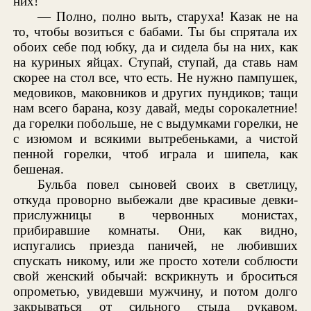
них!
— Полно, полно выть, старуха! Казак не на
то, чтобы возиться с бабами. Ты бы спрятала их
обоих себе под юбку, да и сидела бы на них, как
на куриных яйцах. Ступай, ступай, да ставь нам
скорее на стол все, что есть. Не нужно пампушек,
медовиков, маковников и других пундиков; тащи
нам всего барана, козу давай, меды сорокалетние!
да горелки побольше, не с выдумками горелки, не
с изюмом и всякими вытребеньками, а чистой
пенной горелки, чтоб играла и шипела, как
бешеная.
Бульба повел сыновей своих в светлицу,
откуда проворно выбежали две красивые девки-
прислужницы в червонных монистах,
прибиравшие комнаты. Они, как видно,
испугались приезда паничей, не любивших
спускать никому, или же просто хотели соблюсти
свой женский обычай: вскрикнуть и броситься
опрометью, увидевши мужчину, и потом долго
закрываться от сильного стыда рукавом.