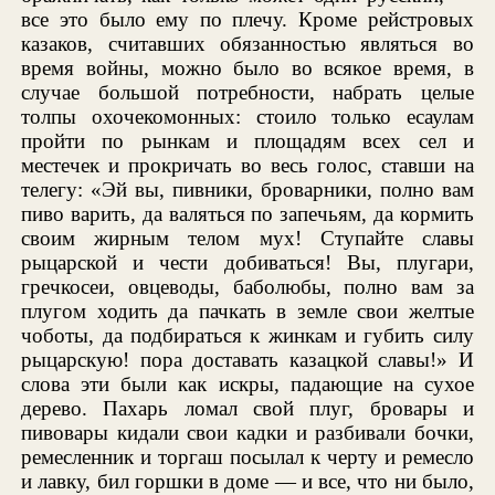
все это было ему по плечу. Кроме рейстровых
казаков, считавших обязанностью являться во
время войны, можно было во всякое время, в
случае большой потребности, набрать целые
толпы охочекомонных: стоило только есаулам
пройти по рынкам и площадям всех сел и
местечек и прокричать во весь голос, ставши на
телегу: «Эй вы, пивники, броварники, полно вам
пиво варить, да валяться по запечьям, да кормить
своим жирным телом мух! Ступайте славы
рыцарской и чести добиваться! Вы, плугари,
гречкосеи, овцеводы, баболюбы, полно вам за
плугом ходить да пачкать в земле свои желтые
чоботы, да подбираться к жинкам и губить силу
рыцарскую! пора доставать казацкой славы!» И
слова эти были как искры, падающие на сухое
дерево. Пахарь ломал свой плуг, бровары и
пивовары кидали свои кадки и разбивали бочки,
ремесленник и торгаш посылал к черту и ремесло
и лавку, бил горшки в доме — и все, что ни было,