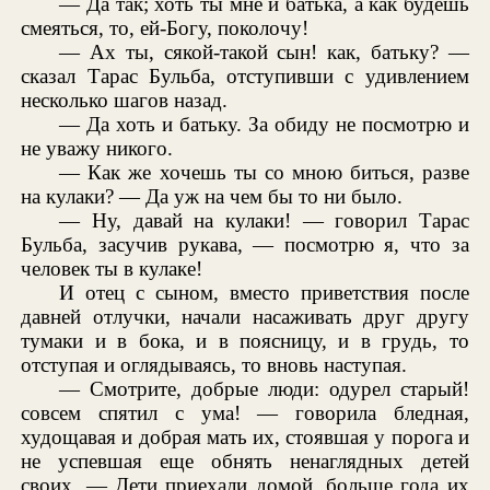
— Да так; хоть ты мне и батька, а как будешь
смеяться, то, ей-Богу, поколочу!
— Ах ты, сякой-такой сын! как, батьку? —
сказал Тарас Бульба, отступивши с удивлением
несколько шагов назад.
— Да хоть и батьку. За обиду не посмотрю и
не уважу никого.
— Как же хочешь ты со мною биться, разве
на кулаки? — Да уж на чем бы то ни было.
— Ну, давай на кулаки! — говорил Тарас
Бульба, засучив рукава, — посмотрю я, что за
человек ты в кулаке!
И отец с сыном, вместо приветствия после
давней отлучки, начали насаживать друг другу
тумаки и в бока, и в поясницу, и в грудь, то
отступая и оглядываясь, то вновь наступая.
— Смотрите, добрые люди: одурел старый!
совсем спятил с ума! — говорила бледная,
худощавая и добрая мать их, стоявшая у порога и
не успевшая еще обнять ненаглядных детей
своих. — Дети приехали домой, больше года их