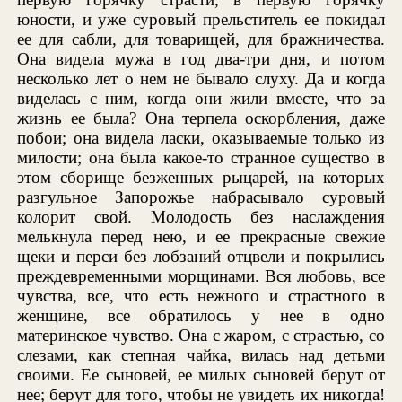
юности, и уже суровый прельститель ее покидал
ее для сабли, для товарищей, для бражничества.
Она видела мужа в год два-три дня, и потом
несколько лет о нем не бывало слуху. Да и когда
виделась с ним, когда они жили вместе, что за
жизнь ее была? Она терпела оскорбления, даже
побои; она видела ласки, оказываемые только из
милости; она была какое-то странное существо в
этом сборище безженных рыцарей, на которых
разгульное Запорожье набрасывало суровый
колорит свой. Молодость без наслаждения
мелькнула перед нею, и ее прекрасные свежие
щеки и перси без лобзаний отцвели и покрылись
преждевременными морщинами. Вся любовь, все
чувства, все, что есть нежного и страстного в
женщине, все обратилось у нее в одно
материнское чувство. Она с жаром, с страстью, со
слезами, как степная чайка, вилась над детьми
своими. Ее сыновей, ее милых сыновей берут от
нее; берут для того, чтобы не увидеть их никогда!