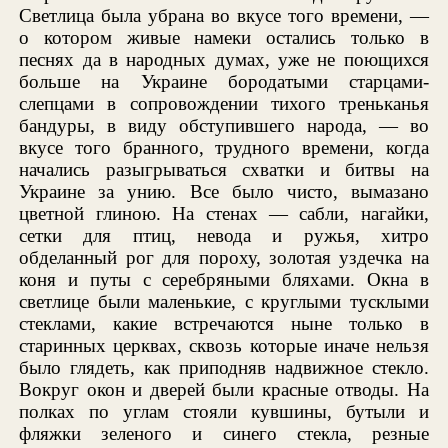
Светлица была убрана во вкусе того времени, —
о котором живые намеки остались только в
песнях да в народных думах, уже не поющихся
больше на Украине бородатыми старцами-
слепцами в сопровождении тихого треньканья
бандуры, в виду обступившего народа, — во
вкусе того бранного, трудного времени, когда
начались разыгрываться схватки и битвы на
Украине за унию. Все было чисто, вымазано
цветной глиною. На стенах — сабли, нагайки,
сетки для птиц, невода и ружья, хитро
обделанный рог для пороху, золотая уздечка на
коня и путы с серебряными бляхами. Окна в
светлице были маленькие, с круглыми тусклыми
стеклами, какие встречаются ныне только в
старинных церквах, сквозь которые иначе нельзя
было глядеть, как приподняв надвижное стекло.
Вокруг окон и дверей были красные отводы. На
полках по углам стояли кувшины, бутыли и
фляжки зеленого и синего стекла, резные