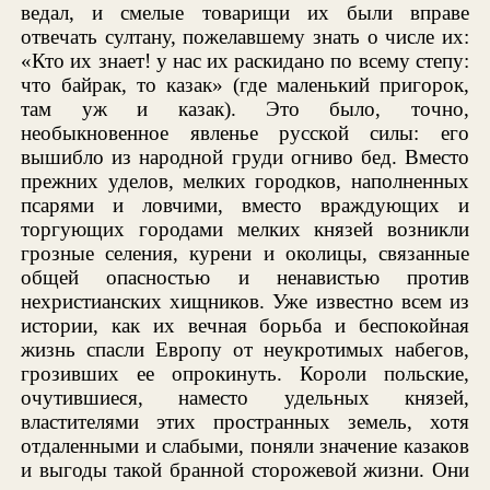
ведал, и смелые товарищи их были вправе
отвечать султану, пожелавшему знать о числе их:
«Кто их знает! у нас их раскидано по всему степу:
что байрак, то казак» (где маленький пригорок,
там уж и казак). Это было, точно,
необыкновенное явленье русской силы: его
вышибло из народной груди огниво бед. Вместо
прежних уделов, мелких городков, наполненных
псарями и ловчими, вместо враждующих и
торгующих городами мелких князей возникли
грозные селения, курени и околицы, связанные
общей опасностью и ненавистью против
нехристианских хищников. Уже известно всем из
истории, как их вечная борьба и беспокойная
жизнь спасли Европу от неукротимых набегов,
грозивших ее опрокинуть. Короли польские,
очутившиеся, наместо удельных князей,
властителями этих пространных земель, хотя
отдаленными и слабыми, поняли значение казаков
и выгоды такой бранной сторожевой жизни. Они