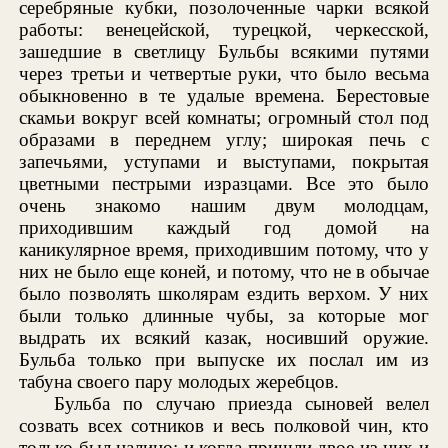
серебряные кубки, позолоченные чарки всякой
работы: венецейской, турецкой, черкесской,
зашедшие в светлицу Бульбы всякими путями
через третьи и четвертые руки, что было весьма
обыкновенно в те удалые времена. Берестовые
скамьи вокруг всей комнаты; огромный стол под
образами в переднем углу; широкая печь с
запечьями, уступами и выступами, покрытая
цветными пестрыми изразцами. Все это было
очень знакомо нашим двум молодцам,
приходившим каждый год домой на
каникулярное время, приходившим потому, что у
них не было еще коней, и потому, что не в обычае
было позволять школярам ездить верхом. У них
были только длинные чубы, за которые мог
выдрать их всякий казак, носивший оружие.
Бульба только при выпуске их послал им из
табуна своего пару молодых жеребцов.
Бульба по случаю приезда сыновей велел
созвать всех сотников и весь полковой чин, кто
только был налицо; и когда пришли двое из них и