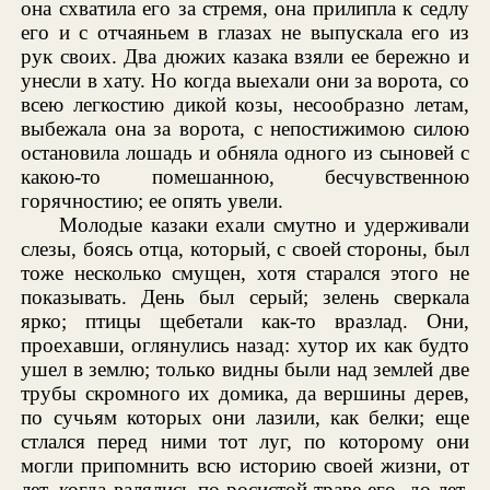
она схватила его за стремя, она прилипла к седлу
его и с отчаяньем в глазах не выпускала его из
рук своих. Два дюжих казака взяли ее бережно и
унесли в хату. Но когда выехали они за ворота, со
всею легкостию дикой козы, несообразно летам,
выбежала она за ворота, с непостижимою силою
остановила лошадь и обняла одного из сыновей с
какою-то помешанною, бесчувственною
горячностию; ее опять увели.
Молодые казаки ехали смутно и удерживали
слезы, боясь отца, который, с своей стороны, был
тоже несколько смущен, хотя старался этого не
показывать. День был серый; зелень сверкала
ярко; птицы щебетали как-то вразлад. Они,
проехавши, оглянулись назад: хутор их как будто
ушел в землю; только видны были над землей две
трубы скромного их домика, да вершины дерев,
по сучьям которых они лазили, как белки; еще
стлался перед ними тот луг, по которому они
могли припомнить всю историю своей жизни, от
лет, когда валялись по росистой траве его, до лет,