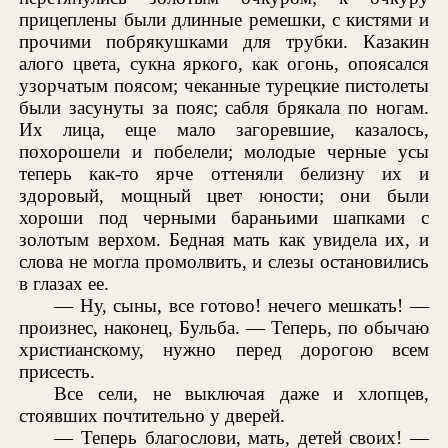
прицеплены были длинные ремешки, с кистями и
прочими побрякушками для трубки. Казакин
алого цвета, сукна яркого, как огонь, опоясался
узорчатым поясом; чеканные турецкие пистолеты
были засунуты за пояс; сабля брякала по ногам.
Их лица, еще мало загоревшие, казалось,
похорошели и побелели; молодые черные усы
теперь как-то ярче оттеняли белизну их и
здоровый, мощный цвет юности; они были
хороши под черными бараньими шапками с
золотым верхом. Бедная мать как увидела их, и
слова не могла промолвить, и слезы остановились
в глазах ее.
— Ну, сыны, все готово! нечего мешкать! —
произнес, наконец, Бульба. — Теперь, по обычаю
христианскому, нужно перед дорогою всем
присесть.
Все сели, не выключая даже и хлопцев,
стоявших почтительно у дверей.
— Теперь благослови, мать, детей своих! —