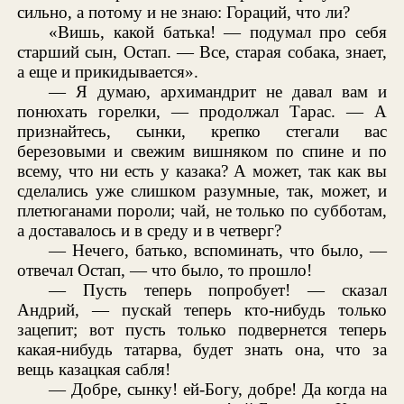
сильно, а потому и не знаю: Гораций, что ли?
«Вишь, какой батька! — подумал про себя
старший сын, Остап. — Все, старая собака, знает,
а еще и прикидывается».
— Я думаю, архимандрит не давал вам и
понюхать горелки, — продолжал Тарас. — А
признайтесь, сынки, крепко стегали вас
березовыми и свежим вишняком по спине и по
всему, что ни есть у казака? А может, так как вы
сделались уже слишком разумные, так, может, и
плетюганами пороли; чай, не только по субботам,
а доставалось и в среду и в четверг?
— Нечего, батько, вспоминать, что было, —
отвечал Остап, — что было, то прошло!
— Пусть теперь попробует! — сказал
Андрий, — пускай теперь кто-нибудь только
зацепит; вот пусть только подвернется теперь
какая-нибудь татарва, будет знать она, что за
вещь казацкая сабля!
— Добре, сынку! ей-Богу, добре! Да когда на