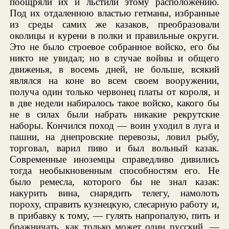
поощряли их и льстили этому расположению.
Под их отдаленною властью гетманы, избранные
из среды самих же казаков, преобразовали
околицы и курени в полки и правильные округи.
Это не было строевое собранное войско, его бы
никто не увидал; но в случае войны и общего
движенья, в восемь дней, не больше, всякий
являлся на коне во всем своем вооружении,
получа один только червонец платы от короля, и
в две недели набиралось такое войско, какого бы
не в силах были набрать никакие рекрутские
наборы. Кончился поход — воин уходил в луга и
пашни, на днепровские перевозы, ловил рыбу,
торговал, варил пиво и был вольный казак.
Современные иноземцы справедливо дивились
тогда необыкновенным способностям его. Не
было ремесла, которого бы не знал казак:
накурить вина, снарядить телегу, намолоть
пороху, справить кузнецкую, слесарную работу и,
в прибавку к тому, — гулять напропалую, пить и
бражничать, как только может один русский, —