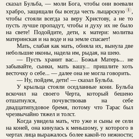
сказал Бульба, — моли Бога, чтобы они воевали
1
храбро, защищали бы всегда честь лыцарскую
,
чтобы стояли всегда за веру Христову, а не то
пусть лучше пропадут, чтобы и духу их не было
на свете! Подойдите, дети, к матери: молитва
материнская и на воде и на земле спасает!
Мать, слабая как мать, обняла их, вынула две
небольшие иконы, надела им, рыдая, на шею.
— Пусть хранит вас... Божья Матерь... не
забывайте, сынки, мать вашу... пришлите хоть
весточку о себе... — далее она не могла говорить.
— Ну, пойдем, дети! — сказал Бульба.
У крыльца стояли оседланные кони. Бульба
вскочил на своего Черта, который бешено
отшатнулся, почувствовав на себе
двадцатипудовое бремя, потому что Тарас был
чрезвычайно тяжел и толст.
Когда увидела мать, что уже и сыны ее сели
на коней, она кинулась к меньшому, у которого в
чертах лица выражалось более какой-то нежности;