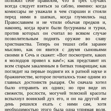
положил себе правилом, что в трех случаях
всегда следует взяться за саблю, именно: когда
комиссары не уважали в чем старшин и стояли
перед ними в шапках, когда глумились над
Православием и не чтили обычая предков и,
наконец, когда враги были бусурманы и турки,
против которых он считал во всяком случае
позволительным поднять оружие во славу
христианства. Теперь он тешил себя заранее
мыслию, как он явится с двумя сыновьями
своими в Сечь и скажет: «Вот посмотрите, каких
я молодцов привел к вам!»; как представит их
всем старым закаленным в битвах товарищам; как
поглядит на первые подвиги их в ратной науке и
бражничестве, которое почиталось тоже одним из
главных достоинств рыцаря. Он сначала хотел
было отправить их одних; но при виде их
свежести, рослости, могучей телесной красоты
вспыхнул воинский дух его, и он на другой же
день решился ехать с ними сам, хотя
необходимостью этого была одна упрямая воля.