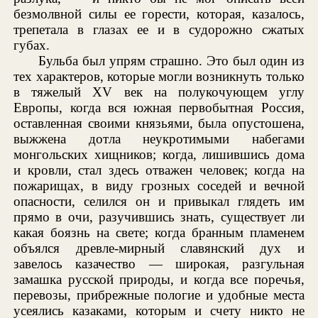
безмолвной силы ее горести, которая, казалось,
трепетала в глазах ее и в судорожно сжатых
губах.
Бульба был упрям страшно. Это был один из
тех характеров, которые могли возникнуть только
в тяжелый XV век на полукочующем углу
Европы, когда вся южная первобытная Россия,
оставленная своими князьями, была опустошена,
выжжена дотла неукротимыми набегами
монгольских хищников; когда, лишившись дома
и кровли, стал здесь отважен человек; когда на
пожарищах, в виду грозных соседей и вечной
опасности, селился он и привыкал глядеть им
прямо в очи, разучившись знать, существует ли
какая боязнь на свете; когда бранным пламенем
объялся древле-мирный славянский дух и
завелось казачество — широкая, разгульная
замашка русской природы, и когда все поречья,
перевозы, прибрежные пологие и удобные места
усеялись казаками, которым и счету никто не