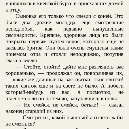
учившихся в киевской бурсе и приехавших домой
к отцу.
Сыновья его только что слезли с коней. Это
были два дюжие молодца, еще смотревшие
исподлобья, как недавно выпущенные
семинаристы. Крепкие, здоровые лица их были
покрыты первым пухом волос, которого еще не
касалась бритва. Они были очень смущены таким
приемом отца и стояли неподвижно, потупив
глаза в землю.
— Стойте, стойте! дайте мне разглядеть вас
хорошенько, — продолжал он, поворачивая их,
— какие же длинные на вас свитки! экие свитки!
таких свиток еще и на свете не было. А побеги
который-нибудь из вас! я посмотрю, не
шлепнется ли он на землю, запутавшись в полы.
— Не смейся, не смейся, батько! — сказал
наконец старший из них.
— Смотри ты, какой пышный! а отчего ж бы
не смеяться?