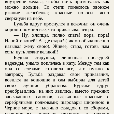
внутренне желала, чтобы ночь протянулась как
можно дольше. Со степи понеслось звонкое
ржание жеребенка; красные полосы ясно
сверкнули на небе.
Бульба вдруг проснулся и вскочил; он очень
хорошо помнил все, что приказывал вчера.
— Ну, хлопцы, полно спать! пора, пора!
Напойте коней! А где стара? (так он обыкновенно
называл жену свою). Живее, стара, готовь нам
есть: путь лежит великий!
Бедная старушка, лишенная последней
надежды, уныло поплелась в хату. Между тем как
она со слезами готовила все, что нужно к
завтраку, Бульба раздавал свои приказания,
возился на конюшне и сам выбирал для детей
своих лучшие убранства. Бурсаки вдруг
преобразились; на них явились, вместо прежних
запачканных сапогов, сафьянные красные с
серебряными подковами; шаровары шириною в
Черное море, с тысячью складок и со сборами,
перетянулись золотым очкуром; к очкуру