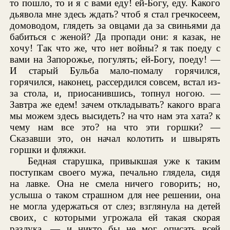
то пошло, то и я с вами еду! ей-Богу, еду. Какого
дьявола мне здесь ждать? чтоб я стал гречкосеем,
домоводом, глядеть за овцами да за свиньями да
бабиться с женой? Да пропади они: я казак, не
хочу! Так что же, что нет войны? я так поеду с
вами на Запорожье, погулять; ей-Богу, поеду! —
И старый Бульба мало-помалу горячился,
горячился, наконец, рассердился совсем, встал из-
за стола, и, приосанившись, топнул ногою. —
Завтра же едем! зачем откладывать? какого врага
мы можем здесь высидеть? на что нам эта хата? к
чему нам все это? на что эти горшки? —
Сказавши это, он начал колотить и швырять
горшки и фляжки.
Бедная старушка, привыкшая уже к таким
поступкам своего мужа, печально глядела, сидя
на лавке. Она не смела ничего говорить; но,
услыша о таком страшном для нее решении, она
не могла удержаться от слез; взглянула на детей
своих, с которыми угрожала ей такая скорая
разлука, — и никто бы не мог описать всей