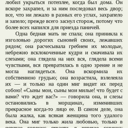
любил укрыться потеплее, когда был дома. Он
вскоре захрапел, и за ним последовал весь двор;
все, что ни лежало в разных его углах, захрапело
и запело; прежде всего заснул сторож, потому что
более всех напился для приезда паничей.
Одна бедная мать не спала; она приникла к
изголовью дорогих сыновей своих, лежавших
рядом; она расчесывала гребнем их молодые,
небрежно всклокоченные кудри и смачивала их
слезами; она глядела на них вся, глядела всеми
чувствами, вся превратилась в одно зрение и не
могла наглядеться. Она вскормила их
собственною грудью; она возрастила, взлелеяла
их — и только на один миг видит их перед
собою! «Сыны мои, сыны мои милые! что будет с
вами? что ждет вас?» — говорила она, и слезы
остановились в морщинах, изменивших
прекрасное когда-то лицо ее. В самом деле, она
была жалка, как всякая женщина того удалого
века. Она миг только жила любовью, только в
первую горячку страсти, в первую горячку