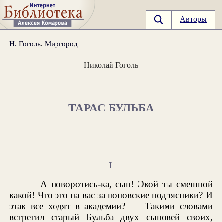
Авторы
Н. Гоголь
.
Миргород
Николай Гоголь
ТАРАС БУЛЬБА
I
— А поворотись-ка, сын! Экой ты смешной
какой! Что это на вас за поповские подрясники? И
этак все ходят в академии? — Такими словами
встретил старый Бульба двух сыновей своих,