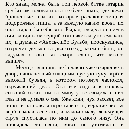
Кто знает, может быть при первой битве татарин
срубит им головы и она не будет знать, где лежат
брошенные тела их, которые расклюет хищная
подорожная птица, а за каждую каплю крови их
она отдала бы себя всю. Рыдая, глядела она им в
очи, когда всемогущий сон начинал уже смыкать
их, и думала: «Авось-либо Бульба, проснувшись,
отсрочит денька на два отъезд; может быть, он
задумал оттого так скоро ехать, что много
выпил».
Месяц с вышины неба давно уже озарял весь
двор, наполненный спящими, густую кучу верб и
высокий бурьян, в котором потонул частокол,
окружавший двор. Она все сидела в головах
сыновей своих, ни на минуту не сводила с них
глаз и не думала о сне. Уже кони, чуя рассвет, все
полегли на траву и перестали есть; верхние листья
верб начали лепетать, и мало-помалу лепечущая
струя спустилась по ним до самого низу. Она
просидела до света, вовсе не утомилась и