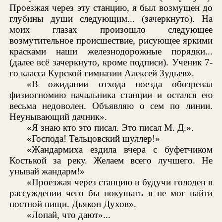
Проезжая через эту станцию, я был возмущен до
глубины души следующим... (зачеркнуто). На
моих глазах произошло следующее
возмутительное происшествие, рисующее яркими
красками наши железнодорожные порядки...
(далее всё зачеркнуто, кроме подписи). Ученик 7-
го класса Курской гимназии Алексей Зудьев».
«В ожидании отхода поезда обозревал
физиогномию начальника станции и остался ею
весьма недоволен. Объявляю о сем по линии.
Неунывающий дачник».
«Я знаю кто это писал. Это писал М. Д.».
«Господа! Тельцовский шуллер!»
«Жандармиха ездила вчера с буфетчиком
Костькой за реку. Желаем всего лучшего. Не
унывай жандарм!»
«Проезжая через станцию и будучи голоден в
рассуждении чего бы покушать я не мог найти
постной пищи. Дьякон Духов».
«Лопай, что дают»...