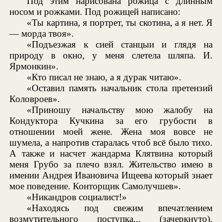
Под этим нарисована рожица с длинным
носом и рожками. Под рожицей написано:
«Ты картина, я портрет, ты скотина, а я нет. Я
— морда твоя».
«Подъезжая к сией станцыи и глядя на
природу в окно, у меня слетела шляпа. И.
Ярмонкин».
«Кто писал не знаю, а я дурак читаю».
«Оставил память начальник стола претензий
Коловроев».
«Приношу начальству мою жалобу на
Кондуктора Кучкина за его грубости в
отношении моей жене. Жена моя вовсе не
шумела, а напротив старалась чтоб всё было тихо.
А также и насчет жандарма Клятвина который
меня Грубо за плечо взял. Жительство имею в
имении Андрея Ивановича Ищеева который знает
мое поведение. Конторщик Самолучшев».
«Никандров социалист!»
«Находясь под свежим впечатлением
возмутительного поступка... (зачеркнуто).