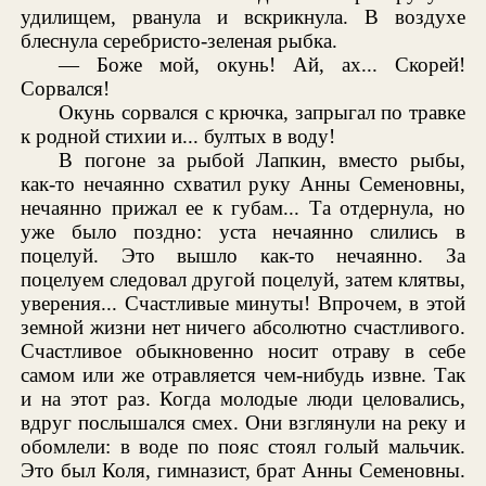
удилищем, рванула и вскрикнула. В воздухе
блеснула серебристо-зеленая рыбка.
— Боже мой, окунь! Ай, ах... Скорей!
Сорвался!
Окунь сорвался с крючка, запрыгал по травке
к родной стихии и... бултых в воду!
В погоне за рыбой Лапкин, вместо рыбы,
как-то нечаянно схватил руку Анны Семеновны,
нечаянно прижал ее к губам... Та отдернула, но
уже было поздно: уста нечаянно слились в
поцелуй. Это вышло как-то нечаянно. За
поцелуем следовал другой поцелуй, затем клятвы,
уверения... Счастливые минуты! Впрочем, в этой
земной жизни нет ничего абсолютно счастливого.
Счастливое обыкновенно носит отраву в себе
самом или же отравляется чем-нибудь извне. Так
и на этот раз. Когда молодые люди целовались,
вдруг послышался смех. Они взглянули на реку и
обомлели: в воде по пояс стоял голый мальчик.
Это был Коля, гимназист, брат Анны Семеновны.