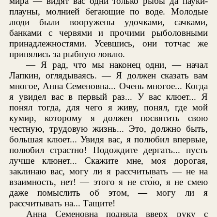
мира — видят вас одни только рыбы да пауки-
плауны, молнией бегающие по воде. Молодые
люди были вооружены удочками, сачками,
банками с червями и прочими рыболовными
принадлежностями. Усевшись, они тотчас же
принялись за рыбную ловлю.
— Я рад, что мы наконец одни, — начал
Лапкин, оглядываясь. — Я должен сказать вам
многое, Анна Семеновна... Очень многое... Когда
я увидел вас в первый раз... У вас клюет... Я
понял тогда, для чего я живу, понял, где мой
кумир, которому я должен посвятить свою
честную, трудовую жизнь... Это, должно быть,
большая клюет... Увидя вас, я полюбил впервые,
полюбил страстно! Подождите дергать... пусть
лучше клюнет... Скажите мне, моя дорогая,
заклинаю вас, могу ли я рассчитывать — не на
взаимность, нет! — этого я не сто́ю, я не смею
даже помыслить об этом, — могу ли я
рассчитывать на... Тащите!
Анна Семеновна подняла вверх руку с