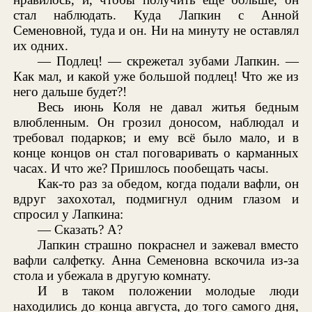
стал наблюдать. Куда Лапкин с Анной
Семеновной, туда и он. Ни на минуту не оставлял
их одних.
— Подлец! — скрежетал зубами Лапкин. —
Как мал, и какой уже большой подлец! Что же из
него дальше будет?!
Весь июнь Коля не давал житья бедным
влюбленным. Он грозил доносом, наблюдал и
требовал подарков; и ему всё было мало, и в
конце концов он стал поговаривать о карманных
часах. И что же? Пришлось пообещать часы.
Как-то раз за обедом, когда подали вафли, он
вдруг захохотал, подмигнул одним глазом и
спросил у Лапкина:
— Сказать? А?
Лапкин страшно покраснел и зажевал вместо
вафли салфетку. Анна Семеновна вскочила из-за
стола и убежала в другую комнату.
И в таком положении молодые люди
находились до конца августа, до того самого дня,